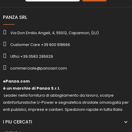
PANZA SRL
Via Don Emilio Angeli, 4, 55012, Capannori, (LU)
Customer Care +39 800 818666
Uffici +39 0583 295629
commerciale@panzasrl.com
ePanza.com
è un marchio di Panza S.r.l.
Leader nella fornitura di abbigliamento da lavoro, scarpe
antinfortunistiche U-Power e segnaletica stradale omologata per
enti pubblici, imprese e cantieri. Spedizioni rapide in tutta Italia.
I PIU CERCATI