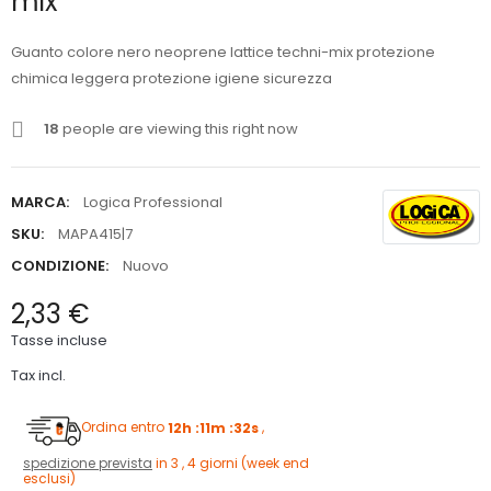
mix
Guanto colore nero neoprene lattice techni-mix protezione
chimica leggera protezione igiene sicurezza
18
people are viewing this right now
MARCA:
Logica Professional
SKU:
MAPA415|7
CONDIZIONE:
Nuovo
2,33 €
Tasse incluse
Tax incl.
Ordina entro
12h :11m :31s
,
spedizione prevista
in 3 , 4 giorni (week end
esclusi)