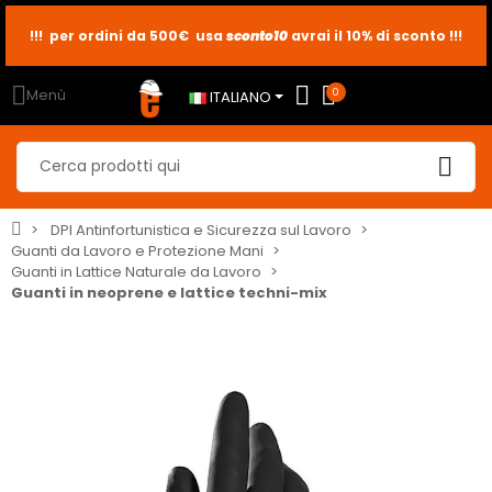
sconto10
sconto5
sconto2
Menù
0
ITALIANO
DPI Antinfortunistica e Sicurezza sul Lavoro
Guanti da Lavoro e Protezione Mani
Guanti in Lattice Naturale da Lavoro
Guanti in neoprene e lattice techni-mix