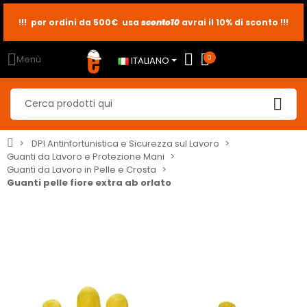
sconto10
sconto5
sconto2
Menù
0
ITALIANO
DPI Antinfortunistica e Sicurezza sul Lavoro
Guanti da Lavoro e Protezione Mani
Guanti da Lavoro in Pelle e Crosta
Guanti pelle fiore extra ab orlato