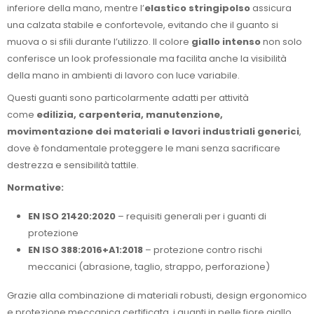
inferiore della mano, mentre l’
elastico stringipolso
assicura
una calzata stabile e confortevole, evitando che il guanto si
muova o si sfili durante l’utilizzo. Il colore
giallo intenso
non solo
conferisce un look professionale ma facilita anche la visibilità
della mano in ambienti di lavoro con luce variabile.
Questi guanti sono particolarmente adatti per attività
come
edilizia, carpenteria, manutenzione,
movimentazione dei materiali e lavori industriali generici
,
dove è fondamentale proteggere le mani senza sacrificare
destrezza e sensibilità tattile.
Normative:
EN ISO 21420:2020
– requisiti generali per i guanti di
protezione
EN ISO 388:2016+A1:2018
– protezione contro rischi
meccanici (abrasione, taglio, strappo, perforazione)
Grazie alla combinazione di materiali robusti, design ergonomico
e protezione meccanica certificata, i guanti in pelle fiore giallo