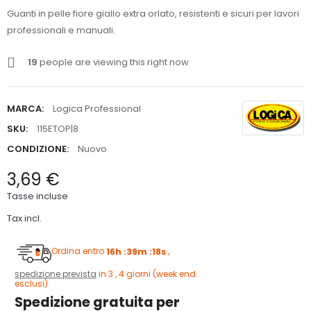
Guanti in pelle fiore giallo extra orlato, resistenti e sicuri per lavori
professionali e manuali.
19
people are viewing this right now
MARCA:
Logica Professional
SKU:
115ETOP|8
CONDIZIONE:
Nuovo
3,69 €
Tasse incluse
Tax incl.
Ordina entro
16h :39m :18s
,
spedizione prevista
in 3 , 4 giorni (week end
esclusi)
Spedizione gratuita per