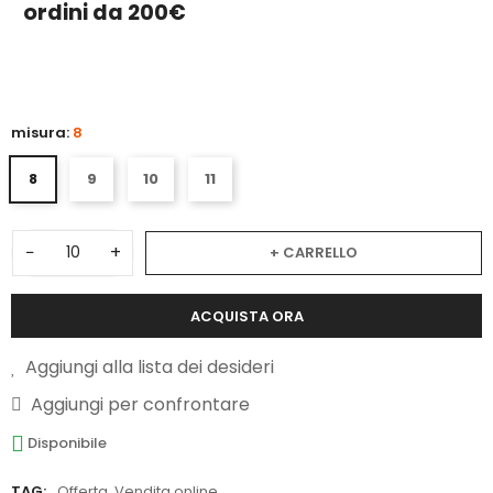
ordini da 200€
3
misura:
8
8
9
10
11
−
+
+ CARRELLO
ACQUISTA ORA
Aggiungi alla lista dei desideri
Aggiungi per confrontare
Disponibile
TAG:
Offerta
,
Vendita online