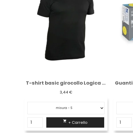
T-shirt basic girocollo Logica nera
Guanti monouso sintetico in nitrile -...
10,33 €

+ Carrello