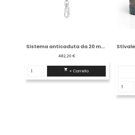
Sistema anticaduta da 20 metri in acciaio...
Stivale in gomma nitrilica di colore marrone
17,20 €

+ Carrello