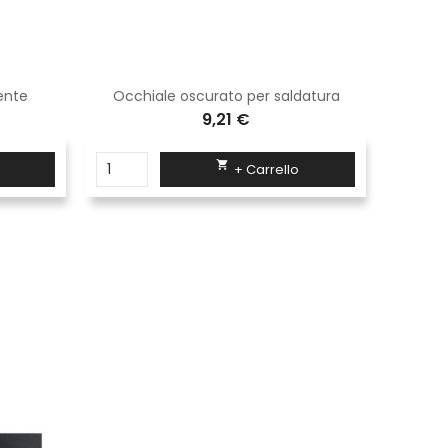
ente
Occhiale oscurato per saldatura
9,21 €

+ Carrello