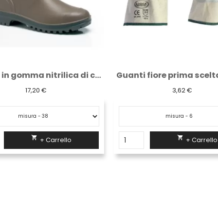
Guanti fiore prima scelta con manichetta 9...
3,62 €
5,66 €


+ Carrello
+ Carrello