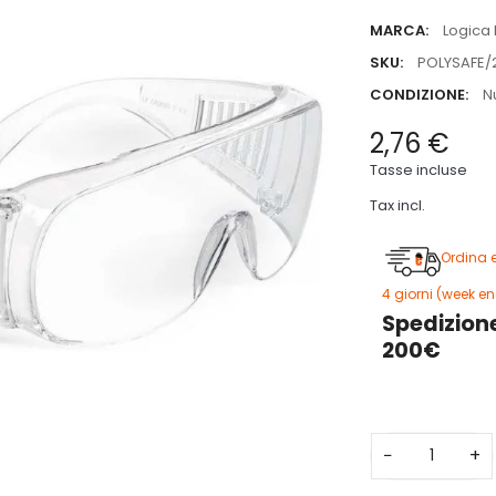
MARCA:
Logica 
SKU:
POLYSAFE/
CONDIZIONE:
N
2,76 €
Tasse incluse
Tax incl.
Ordina 
4 giorni (week en
Spedizione
200€
−
+