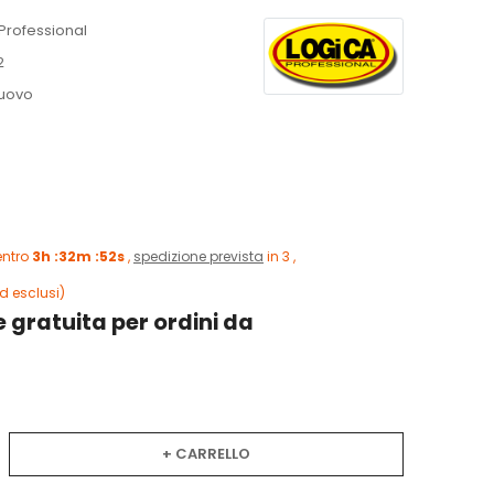
Professional
2
uovo
entro
3h :32m :51s
,
spedizione prevista
in 3 ,
d esclusi)
 gratuita per ordini da
+ CARRELLO