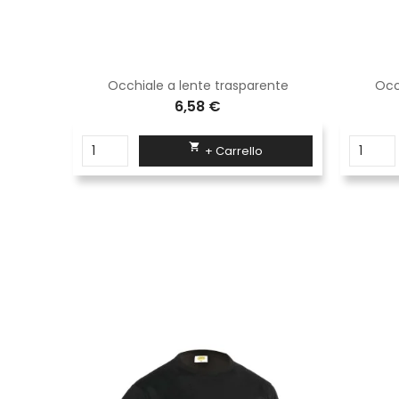
Mascherina ffp2 bianca confezione da 20 pezzi
Occhiale a lente trasparente
Occ
6,58 €

+ Carrello