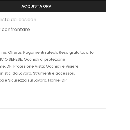
ACQUISTA ORA
lista dei desideri
r confrontare
line
,
Offerte
,
Pagamenti rateali
,
Reso gratuito
,
orto
,
ICIO SENESE
,
Occhiali di protezione
me
,
DPI Protezione Vista: Occhiali e Visiere
,
unistici da Lavoro
,
Strumenti e accessori
,
ica e Sicurezza sul Lavoro
,
Home-DPI