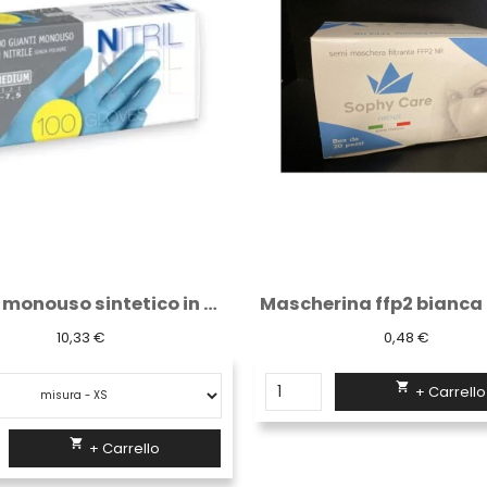
Mascherina ffp2 bianca confezione da 20 pezzi
Occhiale a lente trasp
0,48 €
4,48 €


+ Carrello
+ Carrello