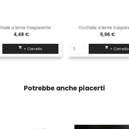
hiale a lente trasparente
Occhiale a lente traspar
4,48 €
5,96 €


+ Carrello
+ Carrello
Potrebbe anche piacerti