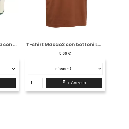
T-shirt Macao2 con bottoni Logica color...
Filtri per maschere connessione a baionetta
15,05 €

+ Carrello