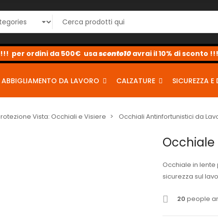
sconto10
sconto5
sconto2
ABBIGLIAMENTO DA LAVORO
CALZATURE
SICUREZZA E 
Protezione Vista: Occhiali e Visiere
Occhiali Antinfortunistici da Lav
Occhiale 
Occhiale in lente 
sicurezza sul lavo
20
people are