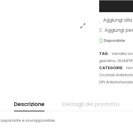
Aggiungi alla 
Aggiungi pe
Disponibile
TAG:
Vendita on
giardino
,
GUANTIF
CATEGORIE:
Ho
Occhiali Antinfort
DPI Antinfortunist
Descrizione
Dettagli del prodotto
trasparante e sovrapponibile.