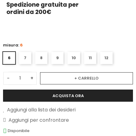
Spedizione gratuita per
ordini da 200€
3
misura:
6
6
7
8
9
10
11
12
−
+
+ CARRELLO
ACQUISTA ORA
Aggiungi alla lista dei desideri
Aggiungi per confrontare
Disponibile