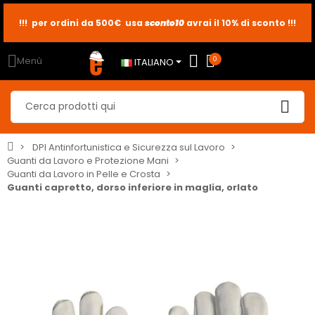
!!! per ordini da 500€ usa
sconto10
sconto5
sconto2
avrai il 10% di sconto !!!
Menù
0
ITALIANO
DPI Antinfortunistica e Sicurezza sul Lavoro
Guanti da Lavoro e Protezione Mani
Guanti da Lavoro in Pelle e Crosta
Guanti capretto, dorso inferiore in maglia, orlato