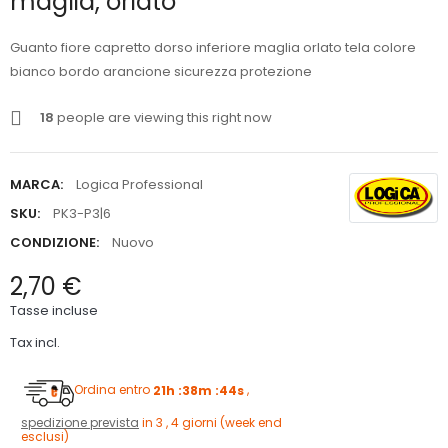
maglia, orlato
Guanto fiore capretto dorso inferiore maglia orlato tela colore
bianco bordo arancione sicurezza protezione
18
people are viewing this right now
MARCA:
Logica Professional
SKU:
PK3-P3|6
CONDIZIONE:
Nuovo
2,70 €
Tasse incluse
Tax incl.
Ordina entro
21h :38m :43s
,
spedizione prevista
in 3 , 4 giorni (week end
esclusi)