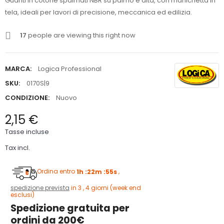
Guanti in cotone spalmati NBR su palmo e dita, con manichetta in
tela, ideali per lavori di precisione, meccanica ed edilizia.
17
people are viewing this right now
MARCA:
Logica Professional
SKU:
0170S|9
CONDIZIONE:
Nuovo
2,15 €
Tasse incluse
Tax incl.
Ordina entro
1h :22m :55s
,
spedizione prevista
in 3 , 4 giorni (week end
esclusi)
Spedizione gratuita per
ordini da 200€