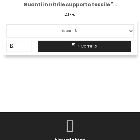
Guanti in nitrile supporto tessile "...
2,17 €

+ Carrello