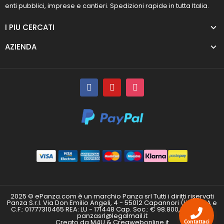
enti pubblici, imprese e cantieri. Spedizioni rapide in tutta Italia.
I PIU CERCATI
AZIENDA
2025 © ePanza.com è un marchio Panza srl Tutti i diritti riservati
Panza S.r.l. Via Don Emilio Angeli, 4 - 55012 Capannori (LU) P.IVA e
C.F.: 01777310465 REA: LU - 171448 Cap. Soc.: € 98.800,00 i.v. PEC:
panzasrl@legalmail.it
Creato da M4U & Creawebonline.it
Contattaci