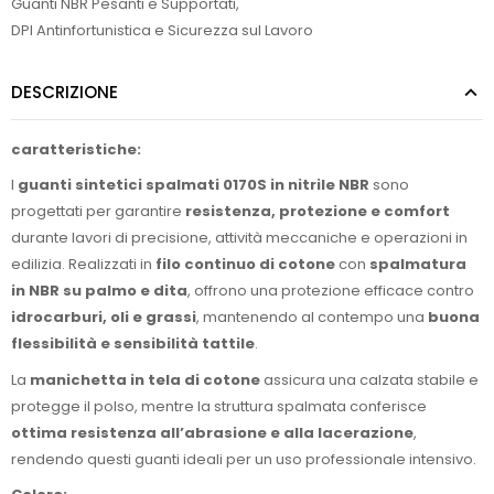
Guanti NBR Pesanti e Supportati
,
DPI Antinfortunistica e Sicurezza sul Lavoro
DESCRIZIONE
caratteristiche:
I
guanti sintetici spalmati 0170S in nitrile NBR
sono
progettati per garantire
resistenza, protezione e comfort
durante lavori di precisione, attività meccaniche e operazioni in
edilizia. Realizzati in
filo continuo di cotone
con
spalmatura
in NBR su palmo e dita
, offrono una protezione efficace contro
idrocarburi, oli e grassi
, mantenendo al contempo una
buona
flessibilità e sensibilità tattile
.
La
manichetta in tela di cotone
assicura una calzata stabile e
protegge il polso, mentre la struttura spalmata conferisce
ottima resistenza all’abrasione e alla lacerazione
,
rendendo questi guanti ideali per un uso professionale intensivo.