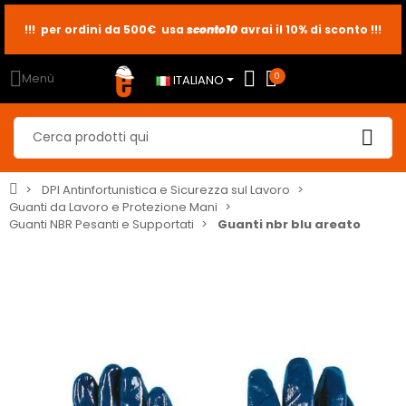
sconto10
sconto5
sconto2
Menù
0
ITALIANO
DPI Antinfortunistica e Sicurezza sul Lavoro
Guanti da Lavoro e Protezione Mani
Guanti NBR Pesanti e Supportati
Guanti nbr blu areato