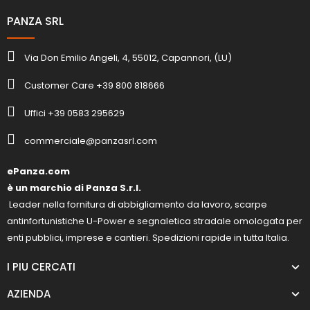
PANZA SRL
Via Don Emilio Angeli, 4, 55012, Capannori, (LU)
Customer Care +39 800 818666
Uffici +39 0583 295629
commerciale@panzasrl.com
ePanza.com
è un marchio di Panza S.r.l.
Leader nella fornitura di abbigliamento da lavoro, scarpe
antinfortunistiche U-Power e segnaletica stradale omologata per
enti pubblici, imprese e cantieri. Spedizioni rapide in tutta Italia.
I PIU CERCATI
AZIENDA