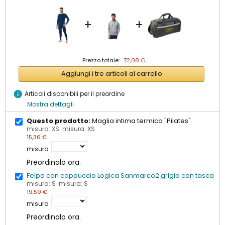
+
+
Prezzo totale:
72,08 €
Aggiungi i tre articoli al carrello
info
Articoli disponibili per il preordine
Mostra dettagli
Questo prodotto:
Maglia intima termica "Pilates"
misura: XS misura: XS
15,36 €
misura
Preordinalo ora.
Felpa con cappuccio Logica Sanmarco2 grigia con tasca
misura: S misura: S
19,59 €
misura
Preordinalo ora.