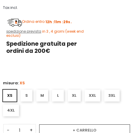
Tax incl.
Ordina entro
12h :11m :28s
,
spedizione prevista
in 3 , 4 giorni (week end
esclusi)
Spedizione gratuita per
ordini da 200€
3
misura:
XS
XS
S
M
L
XL
XXL
3XL
4XL
−
+
+ CARRELLO