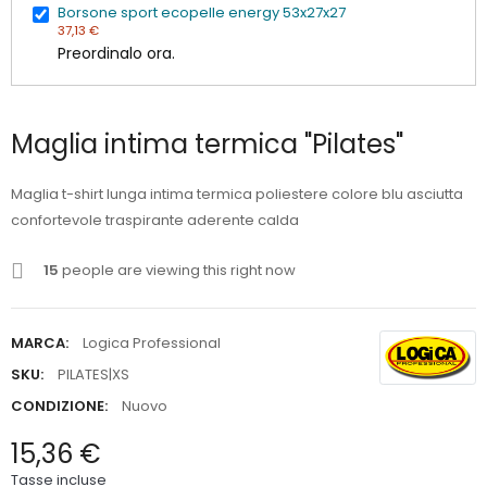
Borsone sport ecopelle energy 53x27x27
37,13 €
Preordinalo ora.
Maglia intima termica "Pilates"
Maglia t-shirt lunga intima termica poliestere colore blu asciutta
confortevole traspirante aderente calda
15
people are viewing this right now
MARCA:
Logica Professional
SKU:
PILATES|XS
CONDIZIONE:
Nuovo
15,36 €
Tasse incluse