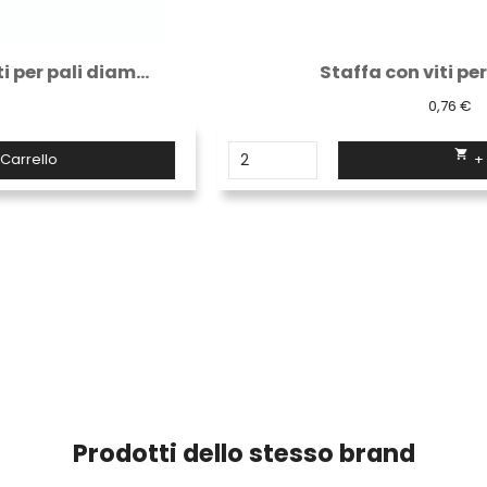
Staffa con viti per pali a " U "
0,76 €

+ Carrello
Prodotti dello stesso brand