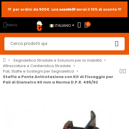
!!! per ordini da 500€ usa
sconto10
sconto5
sconto2
avrai il 10% di sconto !!!
Menù
0
ITALIANO
Segnaletica Stradale e Soluzioni per la Viabilità
Attrezzature e Cantieristica Stradale
Pali, Staffe e Sostegni per Segnaletica
Staffa a Ponte Antirotazione con Kit di Fissaggio per
Pali di Diametro 60 mm a Norma D.P.R. 495/92