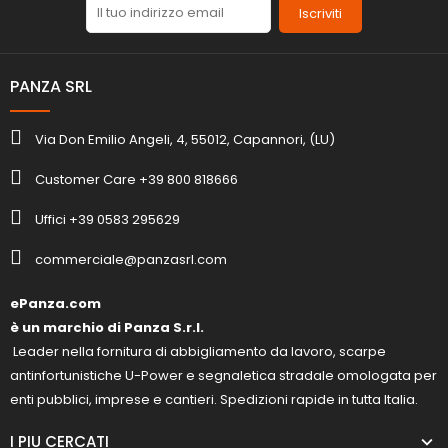
Iscriviti
PANZA SRL
Via Don Emilio Angeli, 4, 55012, Capannori, (LU)
Customer Care +39 800 818666
Uffici +39 0583 295629
commerciale@panzasrl.com
ePanza.com
è un marchio di Panza S.r.l.
Leader nella fornitura di abbigliamento da lavoro, scarpe
antinfortunistiche U-Power e segnaletica stradale omologata per
enti pubblici, imprese e cantieri. Spedizioni rapide in tutta Italia.
I PIU CERCATI