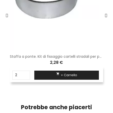
Staffa a ponte. Kit di fissaggio cartelli stradali per pali da diam90 mm composta da collare viti con dado.
2,28 €

+ Carrello
Potrebbe anche piacerti