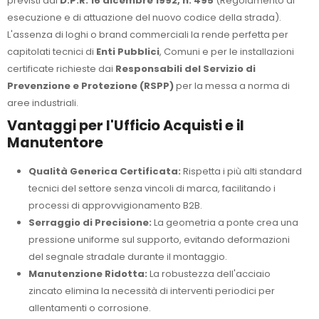
previsti dal
D.P.R. 16 dicembre 1992, n. 495
(Regolamento di
esecuzione e di attuazione del nuovo codice della strada).
L'assenza di loghi o brand commerciali la rende perfetta per
capitolati tecnici di
Enti Pubblici
, Comuni e per le installazioni
certificate richieste dai
Responsabili del Servizio di
Prevenzione e Protezione (RSPP)
per la messa a norma di
aree industriali.
Vantaggi per l'Ufficio Acquisti e il
Manutentore
Qualità Generica Certificata:
Rispetta i più alti standard
tecnici del settore senza vincoli di marca, facilitando i
processi di approvvigionamento B2B.
Serraggio di Precisione:
La geometria a ponte crea una
pressione uniforme sul supporto, evitando deformazioni
del segnale stradale durante il montaggio.
Manutenzione Ridotta:
La robustezza dell'acciaio
zincato elimina la necessità di interventi periodici per
allentamenti o corrosione.