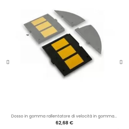
Dosso in gomma rallentatore di velocità in gomma h 7 cm - femmina (60x50) Esclusi Tasselli
62,68 €