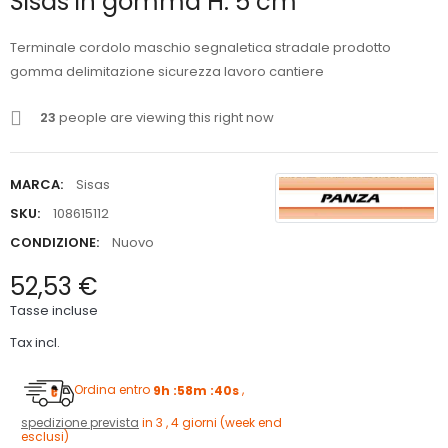
Sisas in gomma H. 5 cm
Terminale cordolo maschio segnaletica stradale prodotto
gomma delimitazione sicurezza lavoro cantiere
23
people are viewing this right now
MARCA:
Sisas
SKU:
108615112
CONDIZIONE:
Nuovo
52,53 €
Tasse incluse
Tax incl.
Ordina entro
9h :58m :39s
,
spedizione prevista
in 3 , 4 giorni (week end
esclusi)