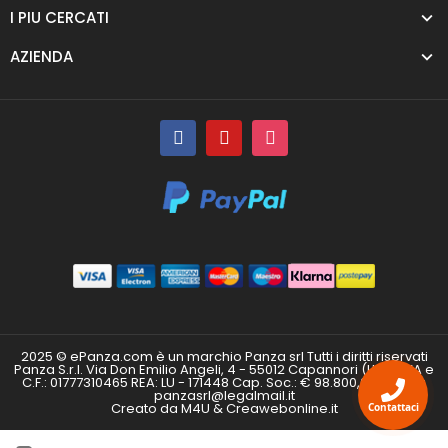
I PIU CERCATI
AZIENDA
2025 © ePanza.com è un marchio Panza srl Tutti i diritti riservati
Panza S.r.l. Via Don Emilio Angeli, 4 - 55012 Capannori (LU) P.IVA e
C.F.: 01777310465 REA: LU - 171448 Cap. Soc.: € 98.800,00 i.v. PEC:
panzasrl@legalmail.it
Creato da M4U & Creawebonline.it
Contattaci