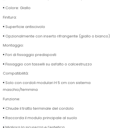
•
Colore: Giallo
Finitura:
•
Superficie antiscivolo
•
Opzionalmente con inserto rifrangente (giallo o bianco)
Montaggio:
•
Fori di fissaggio predisposti
•
Fissaggio con tasselli su asfalto o calcestruzzo
Compatibilità:
•
Solo con cordoli modulari H 5 cm con sistema
maschio/femmina
Funzione:
•
Chiude il tratto terminale del cordolo
•
Raccorda il modulo principale al suolo
•
Migliora la sicurezza e l’estetica