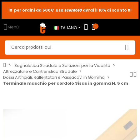
sconto10
sconto5
sconto2
Menù
0
ITALIANO
Segnaletica Stradale e Soluzioni per la Viabilità
Attrezzature e Cantieristica Stradale
Dossi Artificiali, Rallentatori e Passacavi in Gomma
Terminale maschio per cordolo Sisas in gomma H. 5 cm