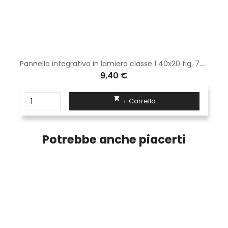
Pannello integrativo in lamiera classe 1 40x20 fig. 77/g " parcheggio dotato di parchimetro "
9,40 €

+ Carrello
Potrebbe anche piacerti