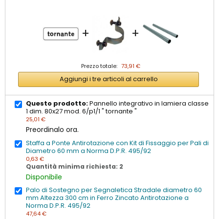
+
+
Prezzo totale:
73,91 €
Aggiungi i tre articoli al carrello
Questo prodotto:
Pannello integrativo in lamiera classe
1 dim. 80x27 mod. 6/p1/1 " tornante "
25,01 €
Preordinalo ora.
Staffa a Ponte Antirotazione con Kit di Fissaggio per Pali di
Diametro 60 mm a Norma D.P.R. 495/92
0,63 €
Quantità minima richiesta: 2
Disponibile
Palo di Sostegno per Segnaletica Stradale diametro 60
mm Altezza 300 cm in Ferro Zincato Antirotazione a
Norma D.P.R. 495/92
47,64 €