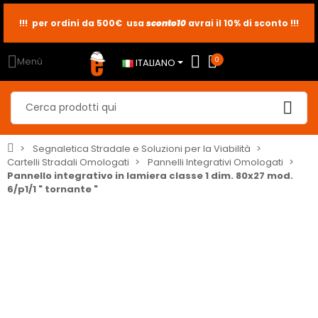
!!! per ordini da 500€ usa
sconto10
sconto5
sconto2
avrai il 10% di sconto !!!
Menù
0
ITALIANO
Segnaletica Stradale e Soluzioni per la Viabilità
Cartelli Stradali Omologati
Pannelli Integrativi Omologati
Pannello integrativo in lamiera classe 1 dim. 80x27 mod.
6/p1/1 " tornante "