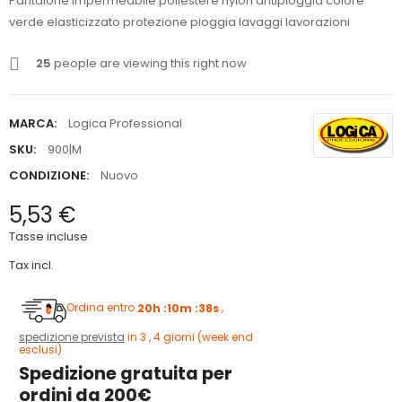
Pantalone impermeabile poliestere nylon antipioggia colore
verde elasticizzato protezione pioggia lavaggi lavorazioni
25
people are viewing this right now
MARCA:
Logica Professional
SKU:
900|M
CONDIZIONE:
Nuovo
5,53 €
Tasse incluse
Tax incl.
Ordina entro
20h :10m :37s
,
spedizione prevista
in 3 , 4 giorni (week end
esclusi)
Spedizione gratuita per
ordini da 200€