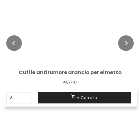
Cuffie antirumore arancio per elmetto
41,77 €

+ Carrello