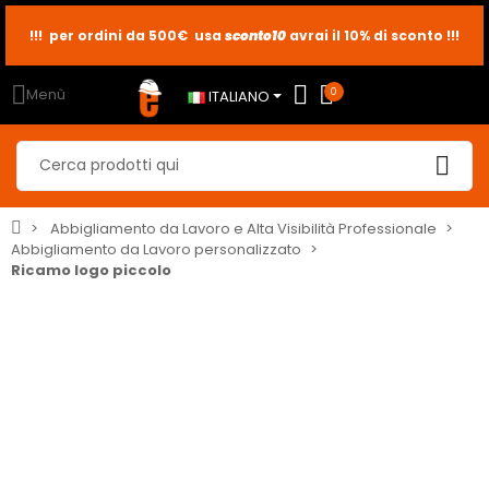
sconto10
sconto5
sconto2
Menù
0
ITALIANO
Abbigliamento da Lavoro e Alta Visibilità Professionale
Abbigliamento da Lavoro personalizzato
Ricamo logo piccolo