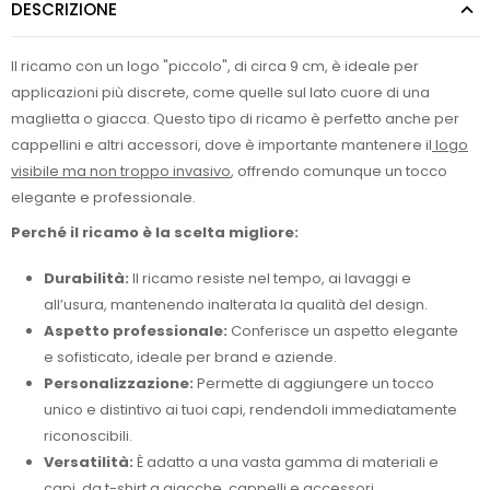
DESCRIZIONE
Il ricamo con un logo "piccolo", di circa 9 cm, è ideale per
applicazioni più discrete, come quelle sul lato cuore di una
maglietta o giacca. Questo tipo di ricamo è perfetto anche per
cappellini e altri accessori, dove è importante mantenere il
logo
visibile ma non troppo invasivo
, offrendo comunque un tocco
elegante e professionale.
Perché il ricamo è la scelta migliore:
Durabilità:
Il ricamo resiste nel tempo, ai lavaggi e
all’usura, mantenendo inalterata la qualità del design.
Aspetto professionale:
Conferisce un aspetto elegante
e sofisticato, ideale per brand e aziende.
Personalizzazione:
Permette di aggiungere un tocco
unico e distintivo ai tuoi capi, rendendoli immediatamente
riconoscibili.
Versatilità:
È adatto a una vasta gamma di materiali e
capi, da t-shirt a giacche, cappelli e accessori.