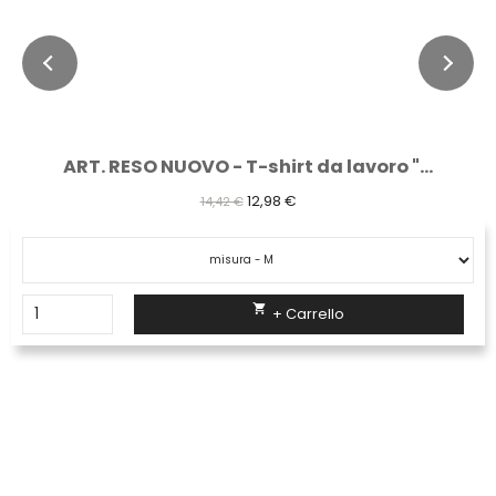
ART. RESO NUOVO - T-shirt da lavoro "...
12,98 €
14,42 €

+ Carrello