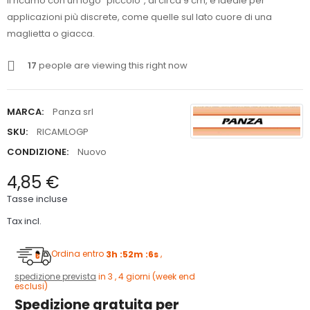
Il ricamo con un logo "piccolo", di circa 9 cm, è ideale per
applicazioni più discrete, come quelle sul lato cuore di una
maglietta o giacca.
17
people are viewing this right now
MARCA:
Panza srl
SKU:
RICAMLOGP
CONDIZIONE:
Nuovo
4,85 €
Tasse incluse
Tax incl.
Ordina entro
3h :52m :6s
,
spedizione prevista
in 3 , 4 giorni (week end
esclusi)
Spedizione gratuita per