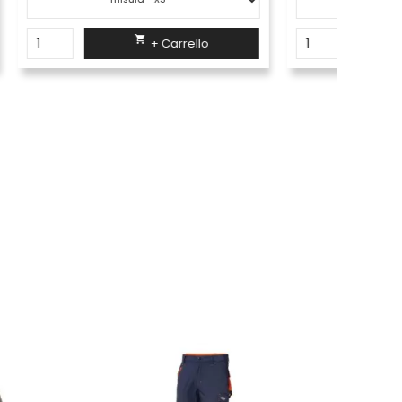

+ Carrello