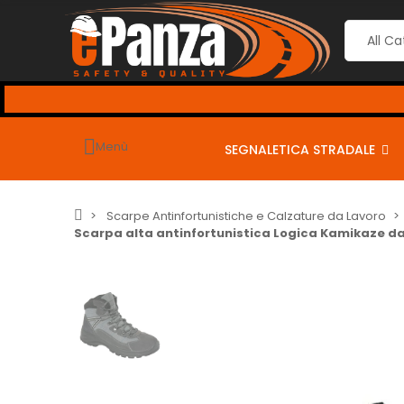
seguenti coupon per sconti dal 2% al 10% <-
Menù
SEGNALETICA STRADALE
Scarpe Antinfortunistiche e Calzature da Lavoro
Scarpa alta antinfortunistica Logica Kamikaze da