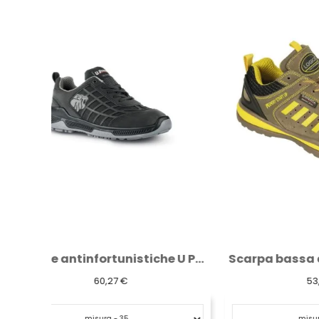
Scarpe antinfortunistiche U Power...
Scarpa bassa antinfortunistica Logica Delta
53,44 €