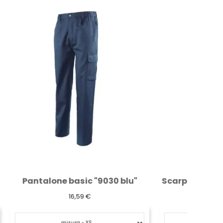
 blu"
Scarpa bassa antinfortunistica U-power...
64,01 €