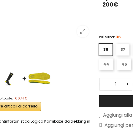
200€
3
misura:
36
36
37
44
45
+
−
+
o totale:
66,41 €
re articoli al carrello
Aggiungi alla 
ntinfortunistica Logica Kamikaze da trekking in
Aggiungi pe