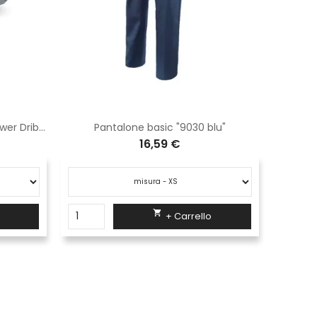
Scarpe antinfortunistiche U Power Dribbling S3 SRC WN20074
Pantalone basic "9030 blu"
Salopett
16,59 €

+ Carrello