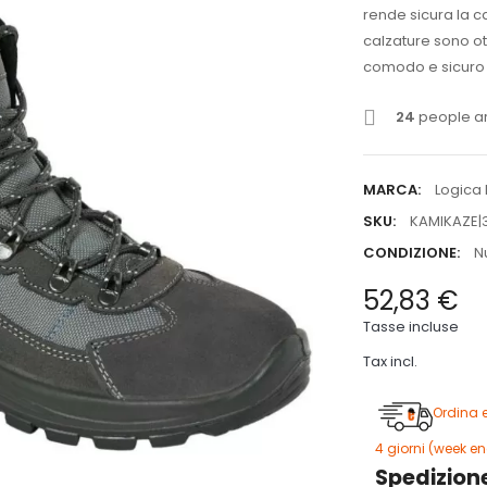
rende sicura la c
calzature sono ot
comodo e sicuro 
24
people ar
MARCA:
Logica 
SKU:
KAMIKAZE|
CONDIZIONE:
N
52,83 €
Tasse incluse
Tax incl.
Ordina 
4 giorni (week en
Spedizione