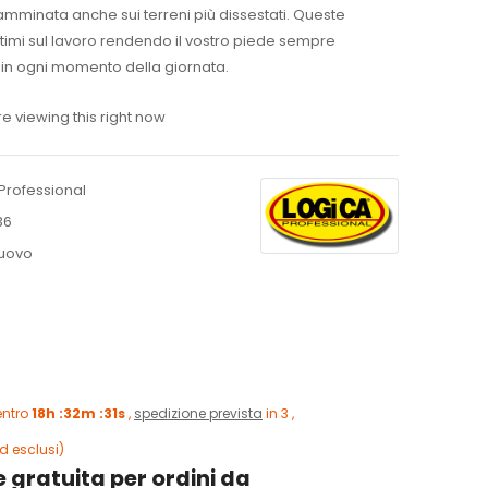
amminata anche sui terreni più dissestati. Queste
timi sul lavoro rendendo il vostro piede sempre
in ogni momento della giornata.
e viewing this right now
Professional
36
uovo
entro
18h :32m :30s
,
spedizione prevista
in 3 ,
d esclusi)
 gratuita per ordini da