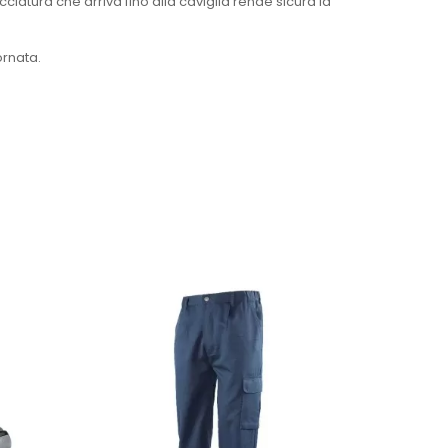
ciatura che arriva fino alla caviglia rende sicura la
ornata.