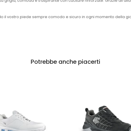
grigia, comoda e traspirante con cuciture rinforzate. Grazie all'allac
do il vostro piede sempre comodo e sicuro in ogni momento della gi
Potrebbe anche piacerti