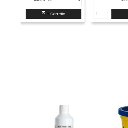

+ Carrello