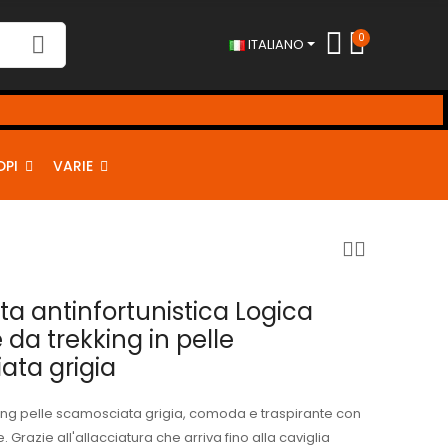
0
ITALIANO
DPI
VARIE
ta antinfortunistica Logica
da trekking in pelle
ata grigia
ing pelle scamosciata grigia, comoda e traspirante con
. Grazie all'allacciatura che arriva fino alla caviglia