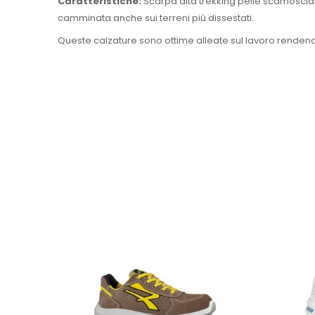
Caratteristiche:
Scarpa alta trekking pelle scamosciata 
camminata anche sui terreni più dissestati.
Queste calzature sono ottime alleate sul lavoro renden