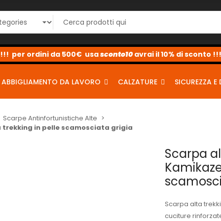
sconto10
sconto5
sconto2
ABBIGLIAMENTO DA LAVORO
CALZATURE
SICUREZZA E 
Scarpe Antinfortunistiche Alte
 trekking in pelle scamosciata grigia
Scarpa al
Kamikaze 
scamosci
Scarpa alta trekk
cuciture rinforzate