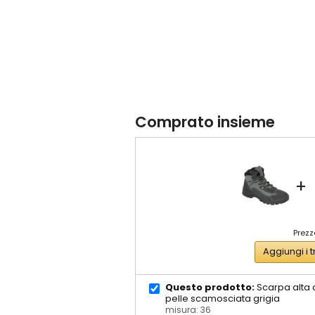
Comprato insieme
+
Prezz
Aggiungi i t
Questo prodotto:
Scarpa alta a
pelle scamosciata grigia
misura: 36