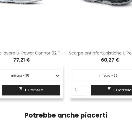
Scarpe da lavoro U-Power Connor 02 FO SRC ESD RO20067
77,21 €
60,27 €


+ Carrello
+ Carrello
Potrebbe anche piacerti