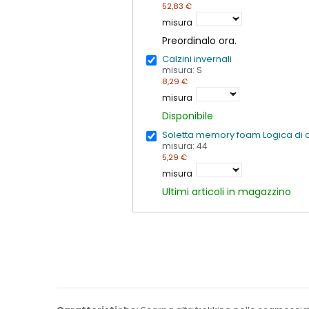
52,83 €
misura
Preordinalo ora.
Calzini invernali
misura: S
8,29 €
misura
Disponibile
Soletta memory foam Logica di c
misura: 44
5,29 €
misura
Ultimi articoli in magazzino