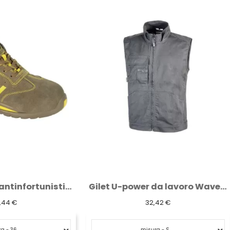
Gilet U-power da lavoro Wave grey iron...
Pantalone basic "9030
32,42 €
16,59 €