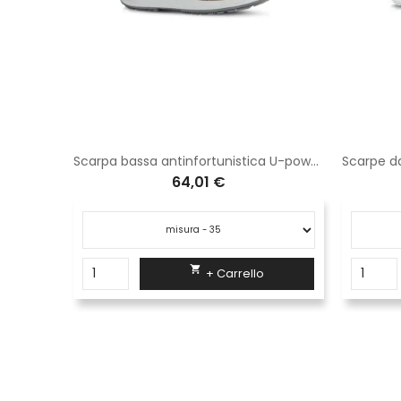
Scaldacollo U-power black carbon AC060BC
Scarpa bassa antinfortunistica U-power Dorado S1P SRC ESD RU20066
64,01 €

+ Carrello