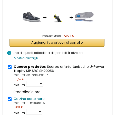
+
+
Prezzo totale:
72,04 €
Aggiungi i tre articoli al carrello
info
Uno di questi articoli ha disponibilità diversa
Mostra dettagli
Questo prodotto:
Scarpe antinfortunistiche U-Power
Trophy S1P SRC SN20056
misura: 35 misura: 35
59,57 €
misura
Preordinalo ora.
Calzino corto nero
misura: S misura: S
6,63 €
misura