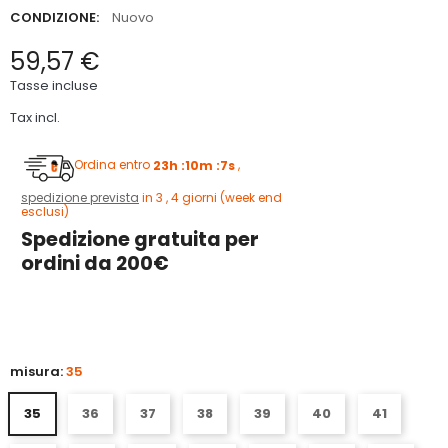
CONDIZIONE:
Nuovo
59,57 €
Tasse incluse
Tax incl.
Ordina entro
23h :10m :6s
,
spedizione prevista
in 3 , 4 giorni (week end
esclusi)
Spedizione gratuita per
ordini da 200€
5
misura:
35
35
36
37
38
39
40
41