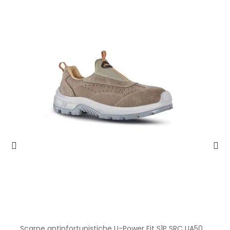
Scarpe antinfortunistiche U-Power Fit S1P SRC UA50026