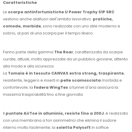
Caratteristiche
:
Le
scarpe antinfortunistiche U Power Trophy S1P SRC
vestono anche aldifuori dell'ambito lavorativo:
pratiche,
comode, morbide
, sono realizzate con uno stile moderno e
sobrio, al pari di una scarpa per il tempo libero.
Fanno parte della gamma
The Roar
, caratterizzata da scarpe
curate, attuali, molto apprezzate da un pubblico giovane, attento
alla moda e alla sicurezza.
La
Tomaia è in tessuto CANVAS extra strong, traspirante
,
resistente, leggero e inserti in
pelle scamosciata
morbida e
confortevole; la
fodera WingTex
a tunnel d'aria assicura la
massima traspirabilità fino a fine giornata.
Il
puntale AirToe in alluminio, resiste fino a 200J
; è realizzato
con una membrana a fori asimmetrici che elimina il sudore
interno molto facilmente; la
soletta Polysoft
in soffice