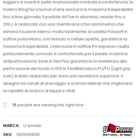
leggero e inserti in pelle scamosciata morbida e confortevole; la
fodera WingTex a tunnel d'aria assicura la massima traspirabilità
fino a fine giornata. Il puntale AirToe in alluminio, resiste fino a
200J; è realizzato con una membrana a fori asimmetrici che
elimina il sudore interno molto facilmente; la soletta Polysoft in
soffice poliuretano, con tessuto a cellule aperte, garantisce la
massima traspirabilità. L'intersuola in soffice PU espanso risulta
particolamente comodo e confortevole per il piede; la lamina
antiperforazione Save & Flex Plus garantisce la resistenza alla
perforazione del fondo a 1100 N. Il battistrada in PU/PU (Light grip
sole) è stato realizzato per dare una resistenza superiore: il
disegno ha canali di drenaggio e scarichi laterali che migliorano
la rapidità di scarico di liquidi e rifiuti.
15
people are viewing this right now
MARCA:
U-power
SKU:
SN20056|35