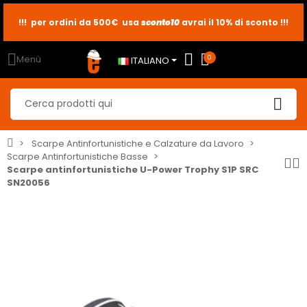
sconto10
sconto5
sconto2
Menù
0
ITALIANO
Scarpe Antinfortunistiche e Calzature da Lavoro
Scarpe Antinfortunistiche Basse
Scarpe antinfortunistiche U-Power Trophy S1P SRC
SN20056