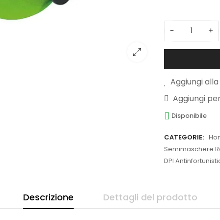
3
−
+
Aggiungi alla 
Aggiungi pe
Disponibile
CATEGORIE:
Ho
Semimaschere Res
DPI Antinfortunist
Descrizione
Dettagli del prodotto