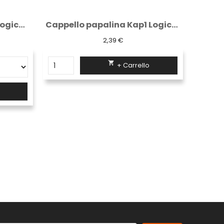
Cappello papalina Kap1 Logica 100%...
Cuffie unisex plp
3,97 €

+ Carrello