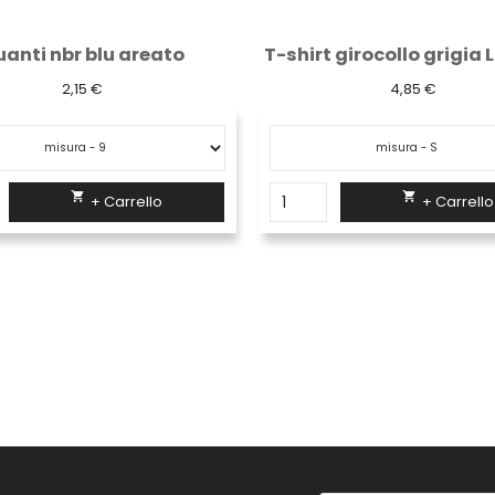
T-shirt girocollo grigia Logica 994Top
4,85 €
2,39 €

+ Carrello

+ Carrello