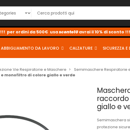
sconto10
sconto5
sconto2
ABBIGLIAMENTO DA LAVORO
CALZATURE
SICUREZZA E 
ezione Vie Respiratorie e Maschere
Semimaschere Respiratorie e
e monofiltro di colore giallo e verde
Maschera 
raccordo 
giallo e v
Semimaschera sil
protezione sicure