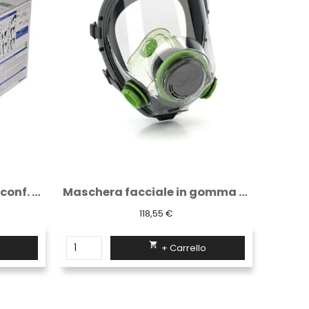
Maschera facciale in gomma con doppio...
Kit 10 pellicole protettive trasparenti...
16,59 €

+ Carrello