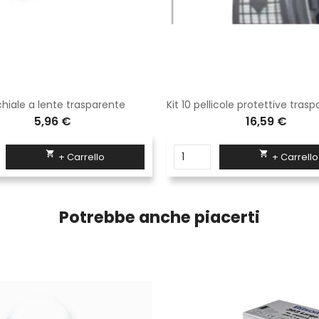
hiale a lente trasparente
5,96 €
16,59 €


+ Carrello
+ Carrello
Potrebbe anche piacerti