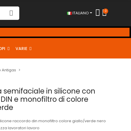
0
ITALIANO
DPI
VARIE
 Antigas
semifaciale in silicone con
DIN e monofiltro di colore
erde
icone raccordo din monofiltro colore giallo/verde nero
zza lavoratori lavoro