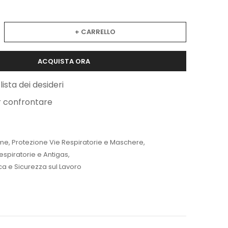
+ CARRELLO
ACQUISTA ORA
lista dei desideri
r confrontare
me
,
Protezione Vie Respiratorie e Maschere
,
piratorie e Antigas
,
ica e Sicurezza sul Lavoro