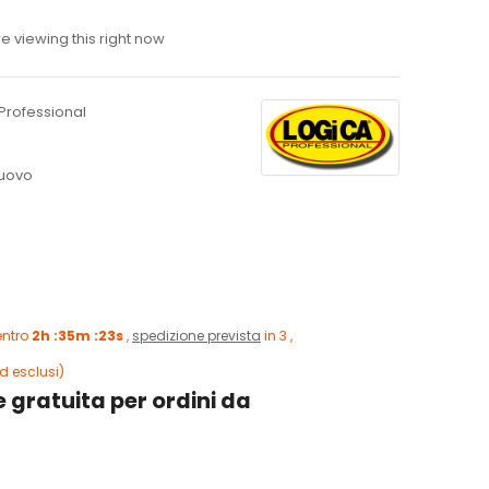
 viewing this right now
Professional
uovo
entro
2h :35m :22s
,
spedizione prevista
in 3 ,
d esclusi)
 gratuita per ordini da