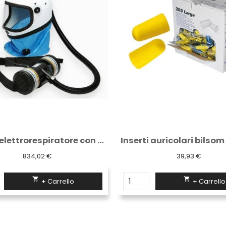
Inserti auricolari bilsom conf. 200 paia
39,93 €
118,55 €


+ Carrello
+ Carrello