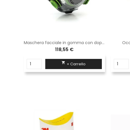
Maschera facciale con attacco din per filtro
Maschera facciale in gomma con doppio attacco per filtri serie 200
Occ
118,55 €

+ Carrello