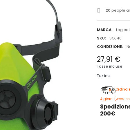
20
people are
MARCA:
Logica 
SKU:
SGE46
CONDIZIONE:
N
27,91 €
Tasse incluse
Tax incl.
Ordina 
4 giorni (week en
Spedizione
200€