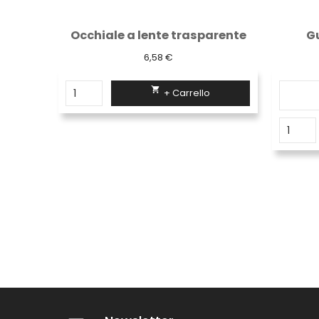
arente
Guanti nbr blu areato
2,15 €

+ Carrello