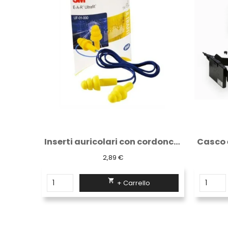
Inserti auricolari con cordoncino in...
Casco elettrorespiratore con autonomia di...
834,02 €

+ Carrello