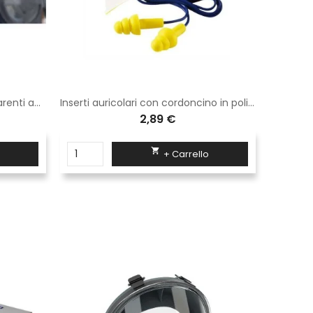
Kit 10 pellicole protettive trasparenti adesive per spr401
Inserti auricolari con cordoncino in poliuretano
Masche
2,89 €

+ Carrello