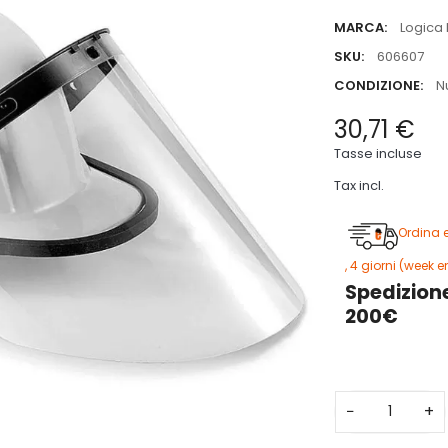
MARCA:
Logica 
SKU:
606607
CONDIZIONE:
N
30,71 €
Tasse incluse
Tax incl.
Ordina 
4 giorni (week en
Spedizione
200€
−
+