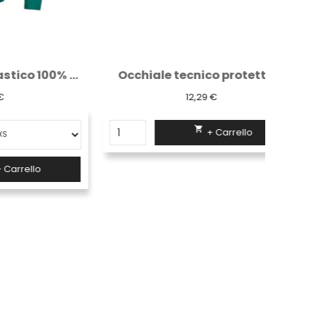
Pantalone con elastico 100% cotone verde
Occhiale tecnico protettivo
12,29 €

+ Carrello