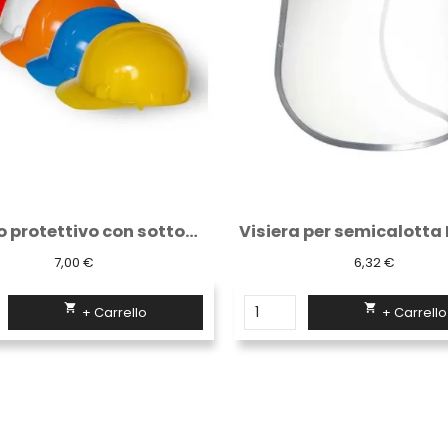
Elmetto protettivo con sottogola
7,00 €
6,32 €


+ Carrello
+ Carrello