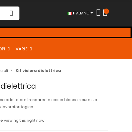
0
ITALIANO
DPI
VARIE
ciali
Kit visiera dielettrica
 dielettrica
ttrica adattatore trasparente casco bianco sicurezza
 lavoratori logica
 viewing this right now