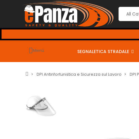
l CHECKOUT
usa i seguenti coupon per sconti dal 2% al 10% 
----
Menù
SEGNALETICA STRADALE
DPI Antinfortunistica e Sicurezza sul Lavoro
DPI 