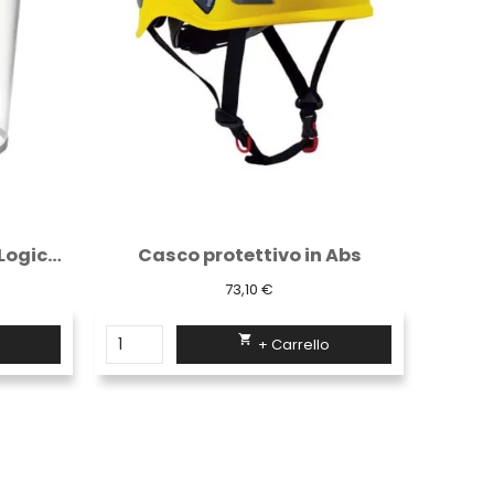
Visiera per semicalotta Logica trasparente...
Casco protettivo in Abs
73,10 €

+ Carrello