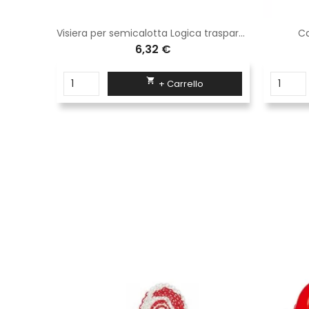
togola
Visiera per semicalotta Logica trasparente KF55
Ca
6,32 €

+ Carrello