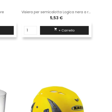
ore
Visiera per semicalotta Logica nera a retina KF59
Casacc
5,53 €

+ Carrello