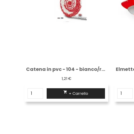
Casacca azzurra ospedaliera cotone
Catena in pvc - 104 - bianco/rossa al metro
1,21 €

+ Carrello