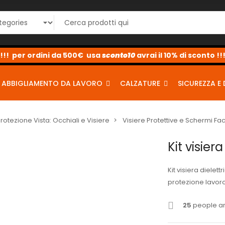
<-
sconto10
sconto5
sconto2
ABBIGLIAMENTO DA LAVORO
CALZATURE
SICUREZZA E 
Protezione Vista: Occhiali e Visiere
Visiere Protettive e Schermi Fac
Kit visiera
Kit visiera diele
protezione lavoro
25
people are