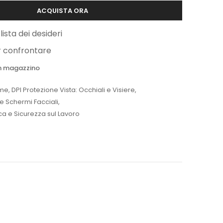
ACQUISTA ORA
lista dei desideri
r confrontare
 in magazzino
me
,
DPI Protezione Vista: Occhiali e Visiere
,
 e Schermi Facciali
,
ica e Sicurezza sul Lavoro