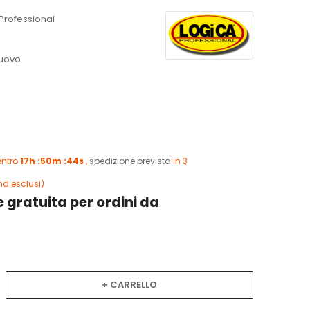
Professional
uovo
entro
17h :50m :43s
,
spedizione prevista
in 3 ,
d esclusi)
 gratuita per ordini da
+ CARRELLO