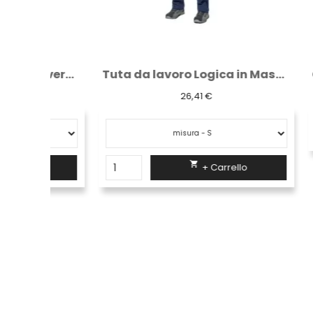
Giaccone alta visibilità invernale
Tuta da lavoro Logica in Massaua blu 9070BLU
26,41 €

+ Carrello