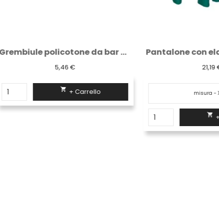
Grembiule policotone da bar bordeaux
5,46 €
21,19 €

+ Carrello

+ Carrello