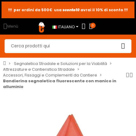
!!! per ordini da 500€ usa
sconto10
sconto5
sconto2
avrai il 10% di sconto !!!
Menù
0
ITALIANO
Segnaletica Stradale e Soluzioni per la Viabilità
Attrezzature e Cantieristica Stradale
Accessori, Fissaggi e Complementi da Cantiere
Bandierina segnaletica fluorescente con manico in
alluminio