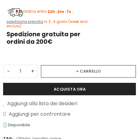
Ordina entro
22h :2m :6s
,
spedizione prevista
in 3 , 4 giorni (week end
esclusi)
Spedizione gratuita per
ordini da 200€
−
+
+ CARRELLO
ACQUISTA ORA
Aggiungi alla lista dei desideri
Aggiungi per confrontare
Disponibile
TAG:
Offerta
,
Vendita online