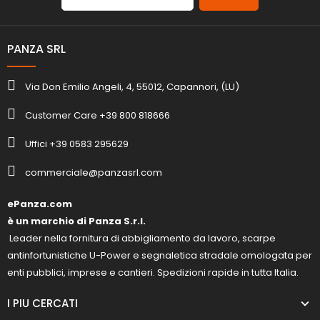
PANZA SRL
Via Don Emilio Angeli, 4, 55012, Capannori, (LU)
Customer Care +39 800 818666
Uffici +39 0583 295629
commerciale@panzasrl.com
ePanza.com
è un marchio di Panza S.r.l.
Leader nella fornitura di abbigliamento da lavoro, scarpe
antinfortunistiche U-Power e segnaletica stradale omologata per
enti pubblici, imprese e cantieri. Spedizioni rapide in tutta Italia.
I PIU CERCATI