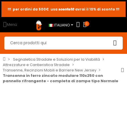
!!! per ordini da 500€ usa
sconto10
sconto5
sconto2
avrai il 10% di sconto !!!
Menù
0
ITALIANO
Segnaletica Stradale e Soluzioni per la Viabilità
Attrezzature e Cantieristica Stradale
Transenne, Recinzioni Mobili e Barriere New Jersey
Transenna in ferro zincato modulare 110x250 con
pannello rifrangente - completa di zampe tipo Normale