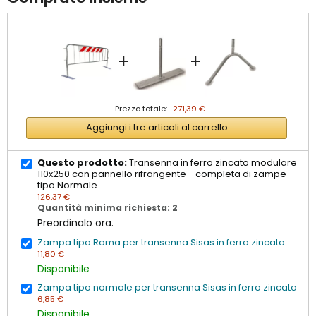
+
+
Prezzo totale:
271,39 €
Aggiungi i tre articoli al carrello
Questo prodotto:
Transenna in ferro zincato modulare
110x250 con pannello rifrangente - completa di zampe
tipo Normale
126,37 €
Quantità minima richiesta: 2
Preordinalo ora.
Zampa tipo Roma per transenna Sisas in ferro zincato
11,80 €
Disponibile
Zampa tipo normale per transenna Sisas in ferro zincato
6,85 €
Disponibile