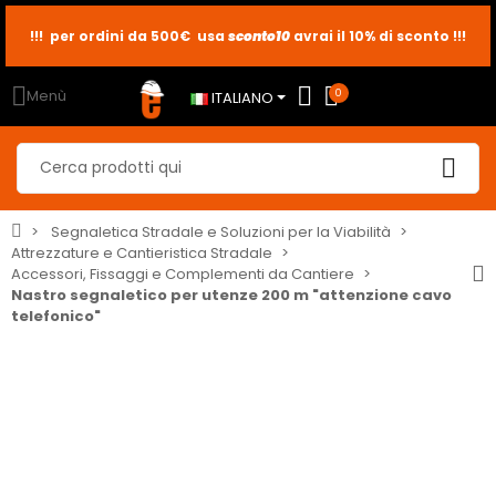
!!! per ordini da 500€ usa
sconto10
sconto5
sconto2
avrai il 10% di sconto !!!
Menù
0
ITALIANO
Segnaletica Stradale e Soluzioni per la Viabilità
Attrezzature e Cantieristica Stradale
Accessori, Fissaggi e Complementi da Cantiere
Nastro segnaletico per utenze 200 m "attenzione cavo
telefonico"