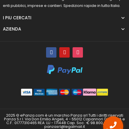
enti pubblici, imprese e cantieri. Spedizioni rapide in tutta Italia.
I PIU CERCATI
AZIENDA
2025 © ePanza.com è un marchio Panza srl Tutti i diritti riservati
Panza S.r.l. Via Don Emilio Angeli, 4 - 55012 Capannori (LU) P.IVA e
C.F.: 01777310465 REA: LU - 171448 Cap. Soc.: € 98.800,00 i.v. PEC:
panzasrl@legalmail.it