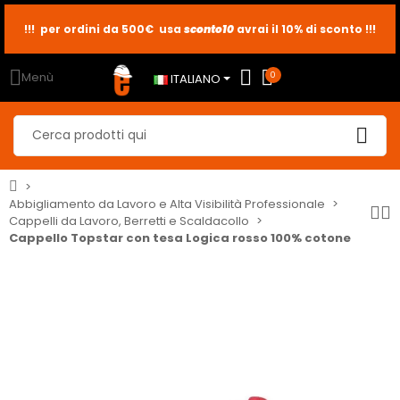
!!! per ordini da 500€ usa
sconto10
sconto5
sconto2
avrai il 10% di sconto !!!
Menù
0
ITALIANO
Abbigliamento da Lavoro e Alta Visibilità Professionale
Cappelli da Lavoro, Berretti e Scaldacollo
Cappello Topstar con tesa Logica rosso 100% cotone