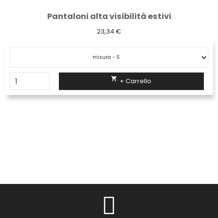
Pantaloni alta visibilità estivi
23,34 €

+ Carrello