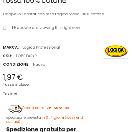
rosso 100% cotone
Cappello Topstar con tesa Logica rosso 100% cotone
19
people are viewing this right now
MARCA:
Logica Professional
SKU:
TOPSTAR/R
CONDIZIONE:
Nuovo
1,97 €
Tasse incluse
Tax incl.
Ordina entro
17h :55m :8s
,
spedizione prevista
in 3 , 4 giorni (week end
esclusi)
Spedizione gratuita per