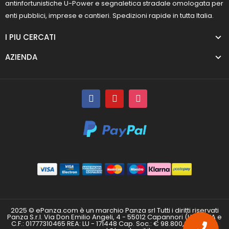
antinfortunistiche U-Power e segnaletica stradale omologata per
enti pubblici, imprese e cantieri. Spedizioni rapide in tutta Italia.
I PIU CERCATI
AZIENDA
2025 © ePanza.com è un marchio Panza srl Tutti i diritti riservati
Panza S.r.l. Via Don Emilio Angeli, 4 - 55012 Capannori (LU) P.IVA e
C.F.: 01777310465 REA: LU - 171448 Cap. Soc.: € 98.800,00 i.v. PEC: