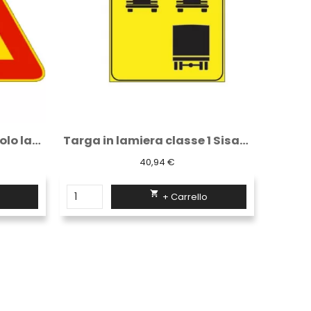
Targa in lamiera classe 1 Sisas Uso corsie...
Targa Segnale di Corsie Chiuse 90 x 135 cm...
91,33 €

+ Carrello