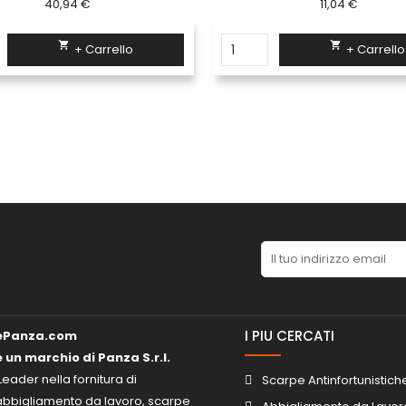
11,04 €
21,13 €


+ Carrello
+ Carrello
I PIU CERCATI
ePanza.com
è un marchio di Panza S.r.l.
Leader nella fornitura di
Scarpe Antinfortunistich
abbigliamento da lavoro, scarpe