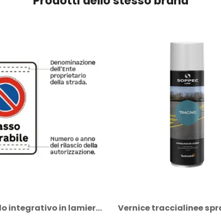
Prodotti dello stesso brand
Vernice traccialinee spray Sisas...