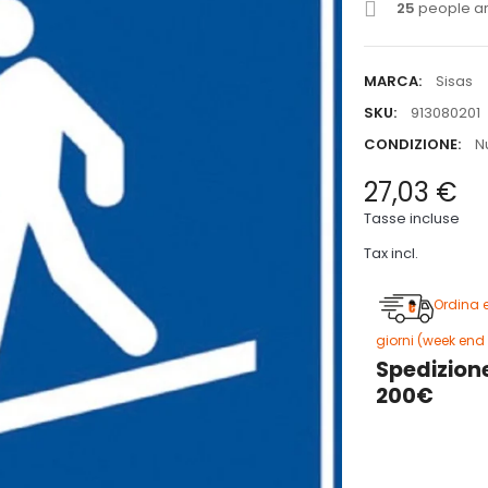
25
people are
MARCA:
Sisas
SKU:
913080201
CONDIZIONE:
N
27,03 €
Tasse incluse
Tax incl.
Ordina 
giorni (week end 
Spedizione
200€
3