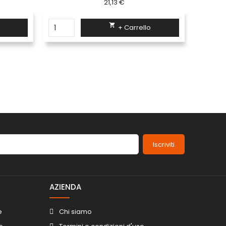
7,68 €

+ Carrello
Iscriviti
AZIENDA
e
Chi siamo