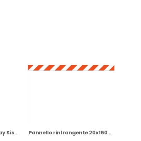
Pannello rinfrangente 20x150 cm...
Staffa palo diam 60 mm controvento...