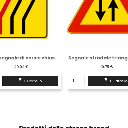
Segnale stradale triangolo lato 90 in...
19,75 €
40,94 €


+ Carrello
+ Carrello