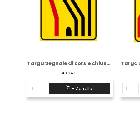
Targa Segnale di corsie chiuse Rettangolo...
Targa segnale di corsie chiuse Rettangolo...
40,94 €

+ Carrello