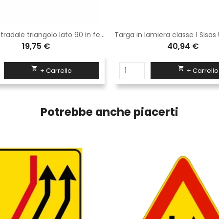
Segnale stradale triangolo lato 90 in ferro classe 1 fig. 389 " strada deformata "
19,75 €
40,94 €


+ Carrello
+ Carrello
Potrebbe anche piacerti