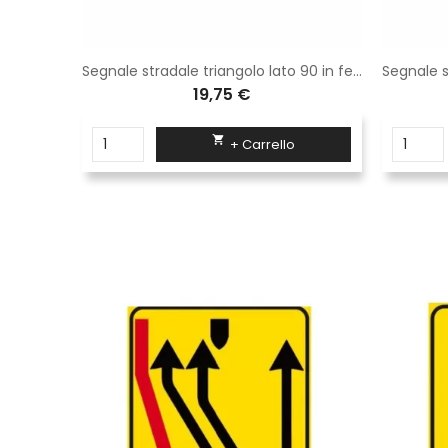
Cono stradale in gomma h 54 cm - 3 fasce rifrangenti classe 2
Segnale stradale triangolo lato 90 in ferro classe 1 fig. 387 " doppio senso di circolazione "
19,75 €

+ Carrello