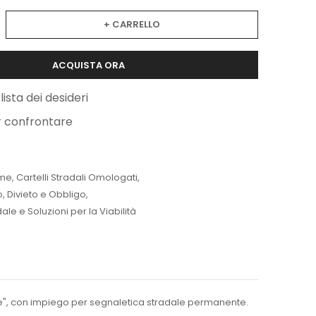
+ CARRELLO
ACQUISTA ORA
lista dei desideri
r confrontare
me
,
Cartelli Stradali Omologati
,
lo, Divieto e Obbligo
,
le e Soluzioni per la Viabilità
ale", con impiego per segnaletica stradale permanente.