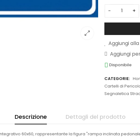
−
+
Aggiungi alla 
Aggiungi pe
Disponibile
CATEGORIE:
Ho
Cartelli di Perico
Segnaletica Strada
Descrizione
Dettagli del prodotto
o integrativo 60x60, rappresentante la figura "rampa inclinata pedon