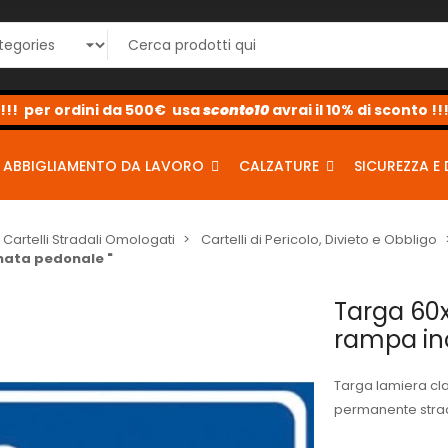
sconto10
sconto5
sconto2
ABBIGLIAMENTO DA LAVORO
CALZATURE
SICUREZZA E 
Cartelli Stradali Omologati
Cartelli di Pericolo, Divieto e Obbligo
inata pedonale "
Targa 60x
rampa inc
Targa lamiera cl
permanente strad