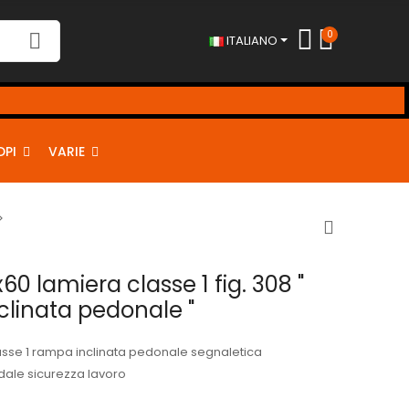
0
ITALIANO
DPI
VARIE
60 lamiera classe 1 fig. 308 "
linata pedonale "
asse 1 rampa inclinata pedonale segnaletica
ale sicurezza lavoro