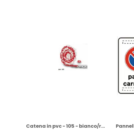
Catena in pvc - 105 - bianco/rossa al metro
Pannello integrativo in lamiera classe 1...