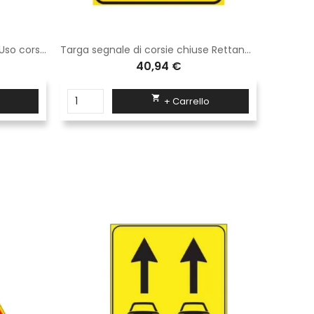
Targa in lamiera classe 1 Sisas Uso corsie disponibili fig. 414 di dimensioni 60x90 cm su sfondo giallo
Targa segnale di corsie chiuse Rettangolo 60x90 cm Classe 1 Fig. 411/d Lamiera zincata a caldo o Alluminio
40,94 €

+ Carrello