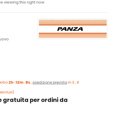
 viewing this right now
uovo
entro
2h :12m :7s
,
spedizione prevista
in 3 , 4
esclusi)
 gratuita per ordini da