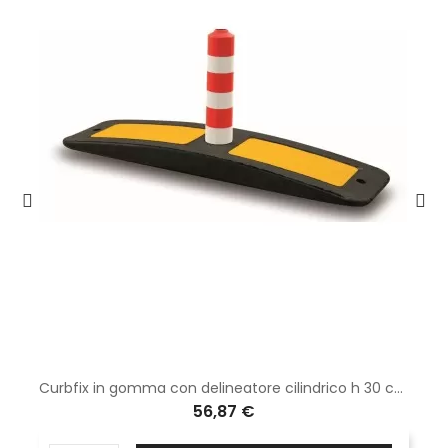
Curbfix in gomma con delineatore cilindrico h 30 cm 3 fasce rifrangenti-Esclusi Tasselli
56,87 €