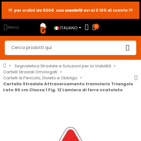
i
sconto10
sconto5
sconto2
Menù
0
ITALIANO
Segnaletica Stradale e Soluzioni per la Viabilità
Cartelli Stradali Omologati
Cartelli di Pericolo, Divieto e Obbligo
Cartello Stradale Attraversamento tramviario Triangolo
Lato 90 cm Classe 1 Fig. 12 Lamiera di ferro scatolato