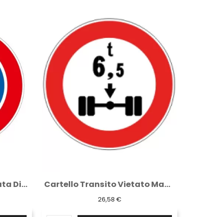
Cartello Transito Vietato Massa per Asse...
Archetto parapedonale rosso/bianco...
71,88 €