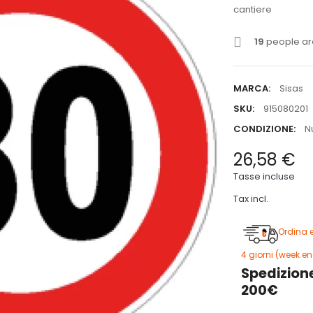
cantiere
19
people are
MARCA:
Sisas
SKU:
915080201
CONDIZIONE:
N
26,58 €
Tasse incluse
Tax incl.
Ordina 
giorni (week end 
Spedizione
200€