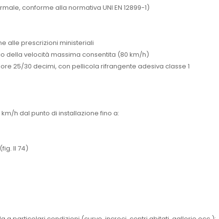
normale, conforme alla normativa UNI EN 12899-1)
e alle prescrizioni ministeriali
erico della velocità massima consentita (80 km/h)
ore 25/30 decimi, con pellicola rifrangente adesiva classe 1
km/h dal punto di installazione fino a:
fig. II 74)
a particolari condizioni (curve, incroci, centri abitati, gallerie ecc.);