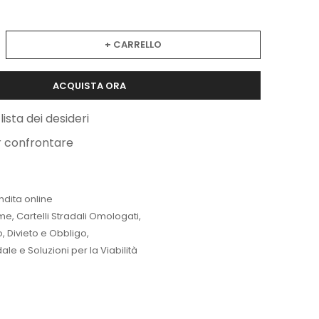
+ CARRELLO
ACQUISTA ORA
lista dei desideri
r confrontare
ndita online
me
,
Cartelli Stradali Omologati
,
lo, Divieto e Obbligo
,
le e Soluzioni per la Viabilità