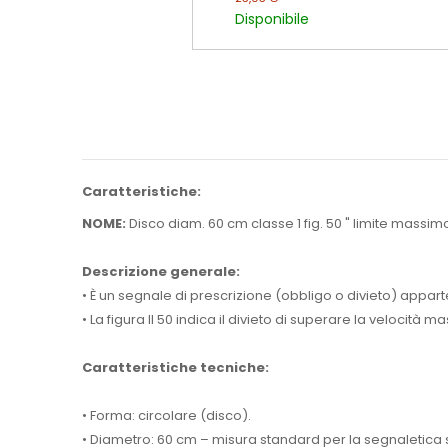
Disponibile
Caratteristiche:
NOME:
Disco diam. 60 cm classe 1 fig. 50 " limite massimo
Descrizione generale:
• È un segnale di prescrizione (obbligo o divieto) appart
• La figura II 50 indica il divieto di superare la velocità 
Caratteristiche tecniche:
• Forma: circolare (disco).
• Diametro: 60 cm – misura standard per la segnaletica