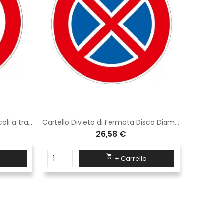
Cartello Transito vietato ai veicoli a trazione animale Disco Diametro 60 cm Classe 1 Fig. 53 Lamiera
Cartello Divieto di Fermata Disco Diametro 60 cm Classe 1 Fig. 75 in lamiera
26,58 €

+ Carrello