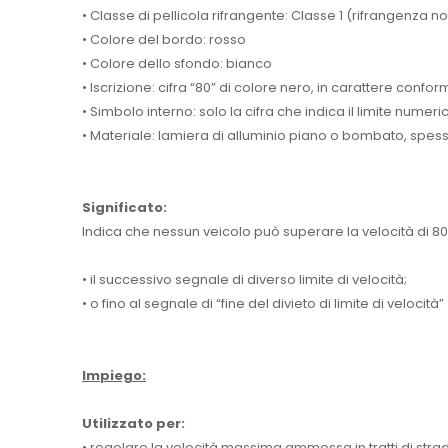
• Classe di pellicola rifrangente: Classe 1 (rifrangenza 
• Colore del bordo: rosso
• Colore dello sfondo: bianco
• Iscrizione: cifra “80” di colore nero, in carattere conform
• Simbolo interno: solo la cifra che indica il limite num
• Materiale: lamiera di alluminio piano o bombato, spess
Significato:
Indica che nessun veicolo può superare la velocità di 80 
• il successivo segnale di diverso limite di velocità;
• o fino al segnale di “fine del divieto di limite di velocità” (
Impiego:
Utilizzato per:
• regolare la velocità massima ammessa in tratti di strada 