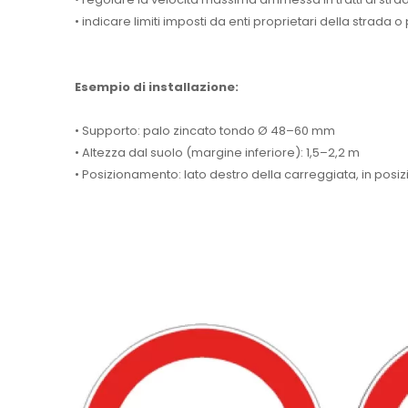
• indicare limiti imposti da enti proprietari della strada o
Esempio di installazione:
• Supporto: palo zincato tondo Ø 48–60 mm
• Altezza dal suolo (margine inferiore): 1,5–2,2 m
• Posizionamento: lato destro della carreggiata, in posiz