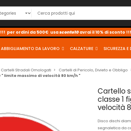
sconto10
sconto5
sconto2
ABBIGLIAMENTO DA LAVORO
CALZATURE
SICUREZZA E 
Cartelli Stradali Omologati
Cartelli di Pericolo, Divieto e Obbligo
0 " limite massimo di velocità 80 km/h "
Cartello 
classe 1 f
velocità 
Disco dischi diam
segnaletica da ca