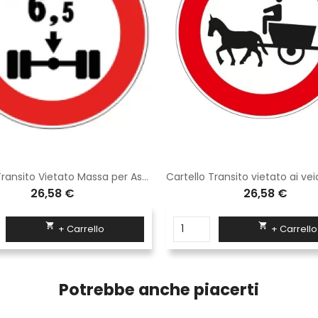
Cartello Transito Vietato Massa per Asse Disco Diametro 60 cm Classe 1 Fig. 69
26,58 €
26,58 €


+ Carrello
+ Carrello
Potrebbe anche piacerti