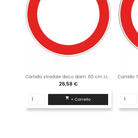
Archetto parapedonale rosso/bianco rifrangente classe 1 diam 48 mm (100x100 cm)
Cartello stradale disco diam. 60 cm classe 1 fig. 46 " divieto di transito "
26,58 €

+ Carrello