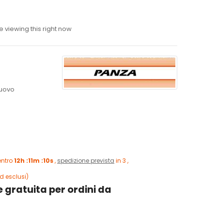
 viewing this right now
uovo
entro
12h :11m :9s
,
spedizione prevista
in 3 , 4
esclusi)
 gratuita per ordini da