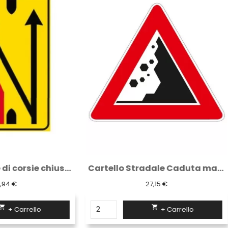
Cartello Stradale Caduta massi SX...
27,15 €
26,58 €


+ Carrello
+ Carrello