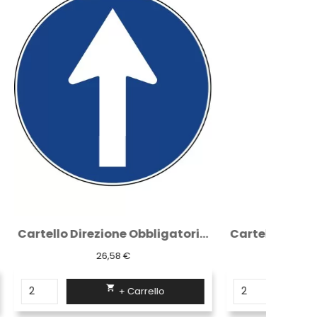
Cartello Direzione Obbligatoria a Diritto...
Cartello stradale disco diam. 60 cm classe...
26,58 €

+ Carrello