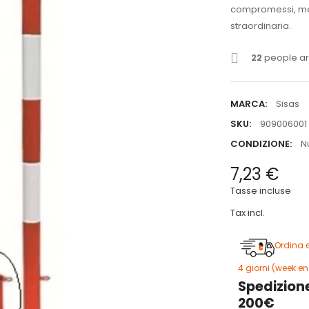
compromessi, ment
straordinaria.
22
people are
MARCA:
Sisas
SKU:
909006001
CONDIZIONE:
N
7,23 €
Tasse incluse
Tax incl.
Ordina 
4 giorni (week en
Spedizione
200€