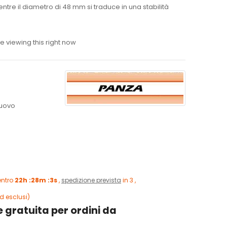
re il diametro di 48 mm si traduce in una stabilità
 viewing this right now
uovo
entro
22h :28m :2s
,
spedizione prevista
in 3 ,
d esclusi)
 gratuita per ordini da