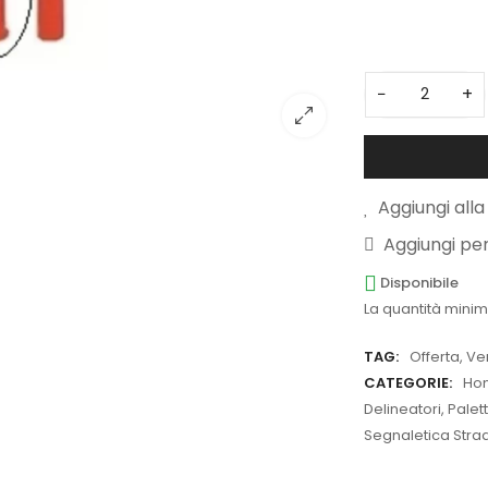
−
+
Aggiungi alla 
Aggiungi pe
Disponibile
La quantità minim
TAG:
Offerta
,
Ve
CATEGORIE:
Ho
Delineatori, Palet
Segnaletica Strada