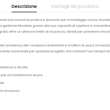
Descrizione
Dettagli del prodotto
senta una soluzione pratica e durevole per il montaggio sicuro di pal
gestione flessibile grazie alla sua capacità di ospitare e consentir
tegrata offre un ulteriore livello di sicurezza, ideale per prevenire rim
vata resistenza alle condizioni ambientali e ai fattori di usura, forne
ente essenziale per qualsiasi progetto che richieda l'uso temporaneo 
esistenza e durata
er un'installazione sicura
nte
 la sicurezza