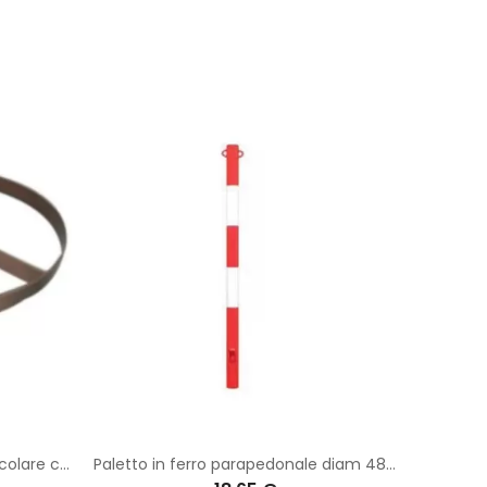
Base palo d. 60 mm mobile circolare con canotto a vite per innesto
Paletto in ferro parapedonale diam 48 mm - h 120 verniciato bianco/rosso