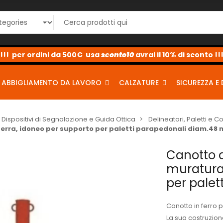
sconto10
sconto5
sconto2
ABBIGLIAMENTO DA LAVORO
CALZATURE
SICUREZZA E 
Dispositivi di Segnalazione e Guida Ottica
Delineatori, Paletti e C
erra, idoneo per supporto per paletti parapedonali diam.48
Canotto 
muratura 
per pale
Canotto in ferro
La sua costruzione