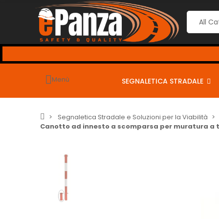
eguenti coupon per sconti dal 2% al 10% <-
Menù
SEGNALETICA STRADALE
Segnaletica Stradale e Soluzioni per la Viabilità
Canotto ad innesto a scomparsa per muratura a t