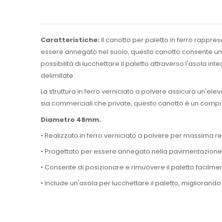
Caratteristiche:
Il canotto per paletto in ferro rappre
essere annegato nel suolo, questo canotto consente una 
possibilità di lucchettare il paletto attraverso l'asola in
delimitate.
La struttura in ferro verniciato a polvere assicura un'ele
sia commerciali che private, questo canotto è un compon
Diametro 48mm.
• Realizzato in ferro verniciato a polvere per massima r
• Progettato per essere annegato nella pavimentazione p
• Consente di posizionare e rimuovere il paletto facilme
• Include un'asola per lucchettare il paletto, migliorando