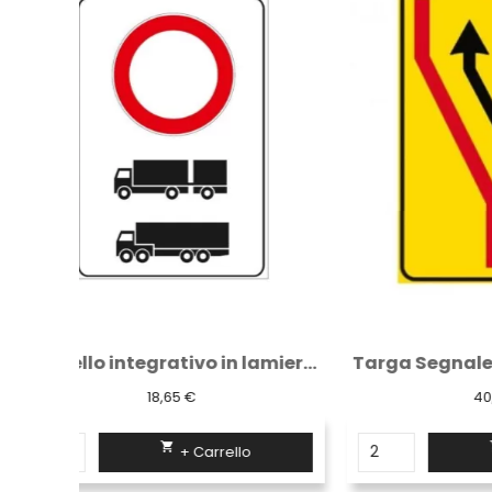
Pannello integrativo in lamiera classe 1...
Targa Segnale di corsie chiuse Rettangolo...
40,94 €

+ Carrello