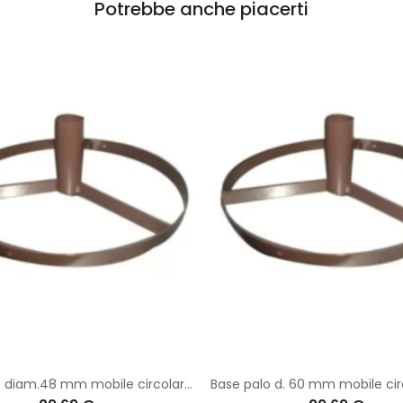
Potrebbe anche piacerti
Base palo diam.48 mm mobile circolare con canotto a vite per innesto