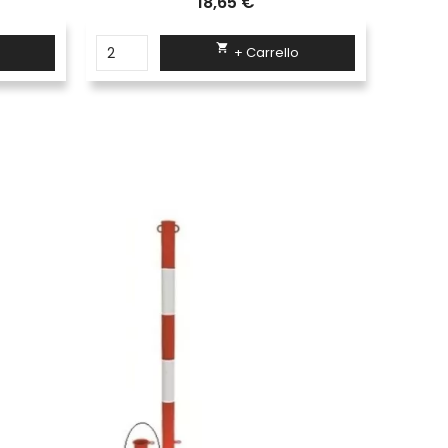
18,65 €

+ Carrello