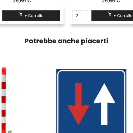
29,69 €
29,69 €


+ Carrello
+ Carrello
Potrebbe anche piacerti