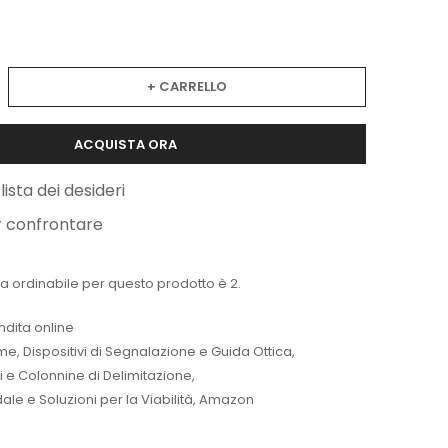
+ CARRELLO
ACQUISTA ORA
lista dei desideri
r confrontare
a ordinabile per questo prodotto è 2.
ndita online
me
,
Dispositivi di Segnalazione e Guida Ottica
,
ti e Colonnine di Delimitazione
,
le e Soluzioni per la Viabilità
,
Amazon