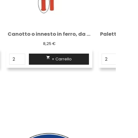
Canotto o innesto in ferro, da muratura,...
Paletto parapedonale diam 60 mm - h 120...
26,26 €

+ Carrello