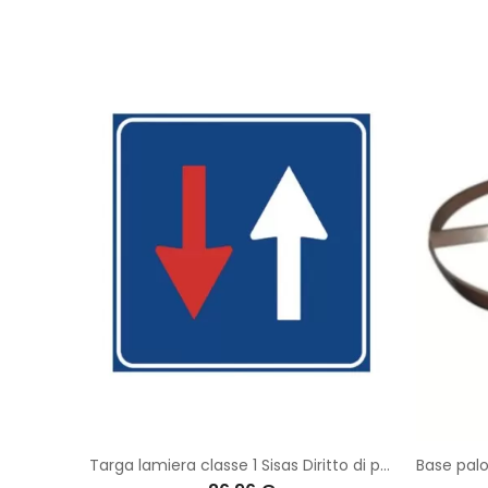
Canotto in ferro per paletto in PVC by pass diam 60 mm
Targa lamiera classe 1 Sisas Diritto di precedenza nei sensi unici alternati fig. 45 dimensioni 60x60 cm su sfondo blu