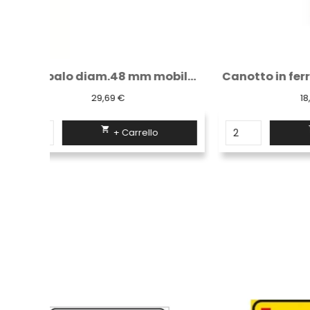
Base palo diam.48 mm mobile circolare con...
Canotto in ferro per paletto in PVC by...
18,27 €

+ Carrello