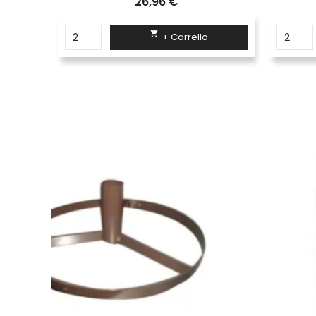
26,96 €

+ Carrello