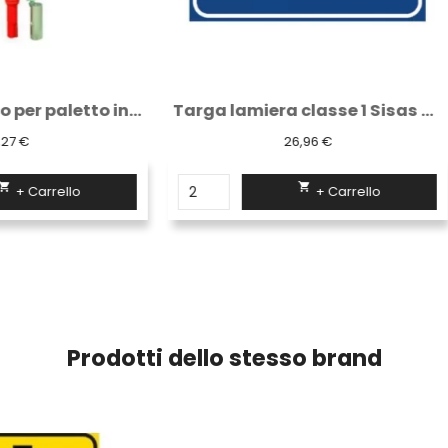
Targa lamiera classe 1 Sisas Diritto di...
26,96 €
8,25 €


+ Carrello
+ Carrello
Prodotti dello stesso brand