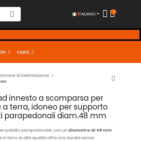
0
ITALIANO
DPI
VARIE
olonnine di Delimitazione
 mm
ad innesto a scomparsa per
a terra, idoneo per supporto
tti parapedonali diam.48 mm
 per paletto parapedonale, con un
diametro di 48 mm
.
 in ferro di alta qualità offre una durata senza