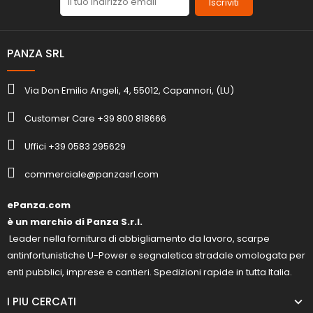
Iscriviti
PANZA SRL
Via Don Emilio Angeli, 4, 55012, Capannori, (LU)
Customer Care +39 800 818666
Uffici +39 0583 295629
commerciale@panzasrl.com
ePanza.com
è un marchio di Panza S.r.l.
Leader nella fornitura di abbigliamento da lavoro, scarpe
antinfortunistiche U-Power e segnaletica stradale omologata per
enti pubblici, imprese e cantieri. Spedizioni rapide in tutta Italia.
I PIU CERCATI