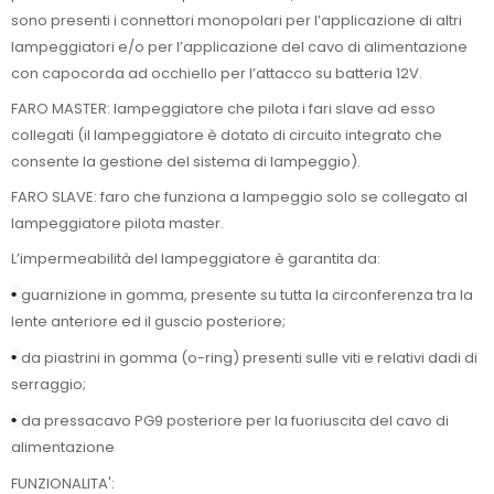
sono presenti i connettori monopolari per l’applicazione di altri
lampeggiatori e/o per l’applicazione del cavo di alimentazione
con capocorda ad occhiello per l’attacco su batteria 12V.
FARO MASTER: lampeggiatore che pilota i fari slave ad esso
collegati (il lampeggiatore è dotato di circuito integrato che
consente la gestione del sistema di lampeggio).
FARO SLAVE: faro che funziona a lampeggio solo se collegato al
lampeggiatore pilota master.
L’impermeabilità del lampeggiatore è garantita da:
•
guarnizione in gomma, presente su tutta la circonferenza tra la
lente anteriore ed il guscio posteriore;
•
da piastrini in gomma (o-ring) presenti sulle viti e relativi dadi di
serraggio;
•
da pressacavo PG9 posteriore per la fuoriuscita del cavo di
alimentazione
FUNZIONALITA':