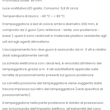
Profondità totale: 90 mm.
Luce sostitutiva LED gialla. Consumo: 5,8 W circa.
Temperatura di lavoro: -40 ºC ~ + 80 ºC.
Il lampeggiatore a led di colore ambra diametro 200 mm, è
composto da 2 gusci (uno anteriore - lente, uno posteriore -
base ), quesi ti sono realizzati in materiale plastico resistente agli
urti ed agli agenti atmosferici.
L’accoppiamento tra i due gusci è assicurato da nr. 3 viti e relativi
dadi adeguatamente serrati.
La scheda elettronica con i diodi led, è vincolata all’interno del
lampeggiatore grazie a nr. 4 viti autofilettanti applicate sulle
torrette di posizionamento presenti sul guscio posteriore.
La corretta posizione del lampeggiatore viene suggerita dalla
freccia impressa sul retro del lampeggiatore (vedi specifica di
posizionamento).
Il lampeggiatore nella parte posteriore è dotato di pressacavo
per la fuoriuscita dell’impianto elettrico, all’estremità del cavo