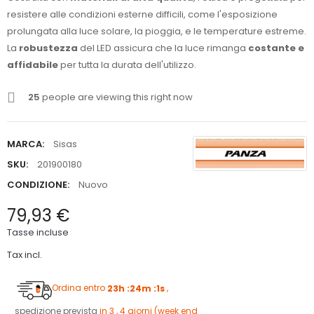
resistere alle condizioni esterne difficili, come l'esposizione
prolungata alla luce solare, la pioggia, e le temperature estreme.
La
robustezza
del LED assicura che la luce rimanga
costante e
affidabile
per tutta la durata dell'utilizzo.
25
people are viewing this right now
MARCA:
Sisas
SKU:
201900180
CONDIZIONE:
Nuovo
79,93 €
Tasse incluse
Tax incl.
Ordina entro
23h :24m :0s
,
spedizione prevista
in 3 , 4 giorni (week end