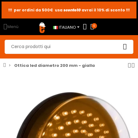
sconto10
sconto5
sconto2
Menù
0
ITALIANO
Ottica led diametro 200 mm - gialla