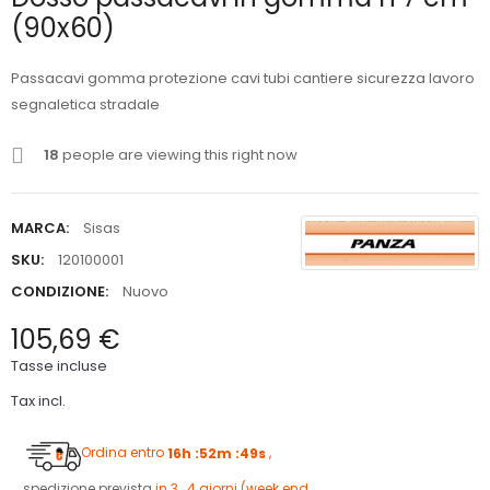
(90x60)
Passacavi gomma protezione cavi tubi cantiere sicurezza lavoro
segnaletica stradale
18
people are viewing this right now
MARCA:
Sisas
SKU:
120100001
CONDIZIONE:
Nuovo
105,69 €
Tasse incluse
Tax incl.
Ordina entro
16h :52m :48s
,
spedizione prevista
in 3 , 4 giorni (week end