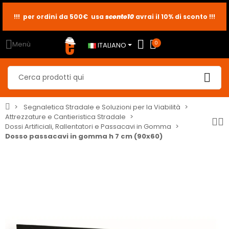
sconto10
sconto5
sconto2
Menù
0
ITALIANO
Segnaletica Stradale e Soluzioni per la Viabilità
Attrezzature e Cantieristica Stradale
Dossi Artificiali, Rallentatori e Passacavi in Gomma
Dosso passacavi in gomma h 7 cm (90x60)