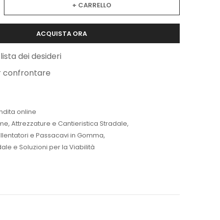
+ CARRELLO
ACQUISTA ORA
lista dei desideri
r confrontare
ndita online
me
,
Attrezzature e Cantieristica Stradale
,
 Rallentatori e Passacavi in Gomma
,
le e Soluzioni per la Viabilità