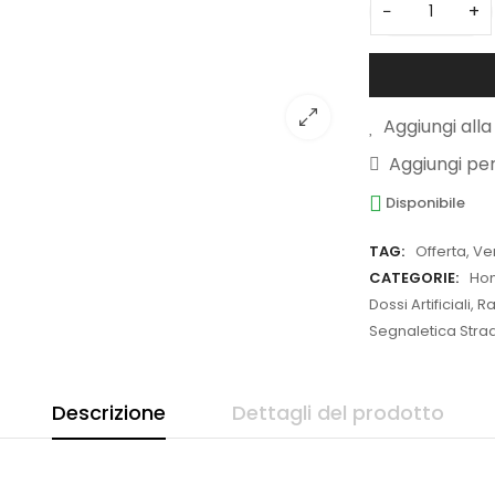
−
+
Aggiungi alla 
Aggiungi pe
Disponibile
TAG:
Offerta
,
Ve
CATEGORIE:
Ho
Dossi Artificiali,
Segnaletica Strada
Descrizione
Dettagli del prodotto