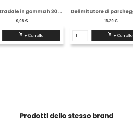
Cono stradale in gomma h 30 cm 2 fasce...
9,08 €
15,29 €


+ Carrello
+ Carrello
Prodotti dello stesso brand