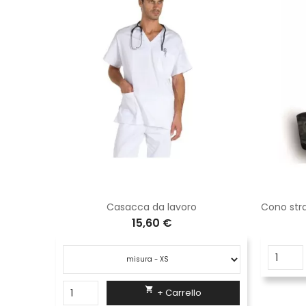
 cotone
Casacca da lavoro
15,60 €

+ Carrello