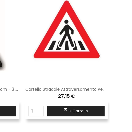
Cono stradale in gomma h 50 cm - 3 fasce rifrangenti High Intensity Grade
Cartello Stradale Attraversamento Pedonale Triangolo Lato 90 cm Classe 1 Fig. 13 Ferro
27,15 €

+ Carrello