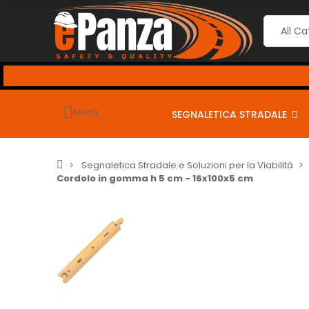
-> CARRELLO SU PREZZI GIÙ, al CHECKOUT
usa i seguenti co
----
Menù
SEGNALETICA STRADALE
Segnaletica Stradale e Soluzioni per la Viabilità
Cordolo in gomma h 5 cm - 16x100x5 cm