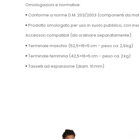
Omologazioni e normative:
•
Conforme a norme D.M. 203/2003 (componenti da mater
•
Prodotto omologato per uso in suolo pubblico, con inse
Accessori compatibili (da ordinare separatamente):
•
Terminale maschio (52,5×16×5 cm – peso ca. 2,9 kg)
•
Terminale femmina (42,5×16×5 cm – peso ca. 2 kg)
•
Tasselli ad espansione (diam. 10 mm)