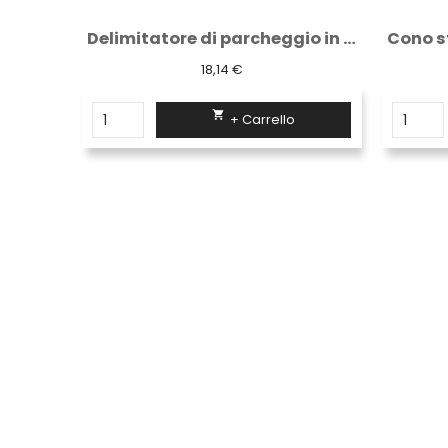
Casacca azzurra ospedaliera cotone
Delimitatore di parcheggio in gomma 70 cm...
18,14 €

+ Carrello