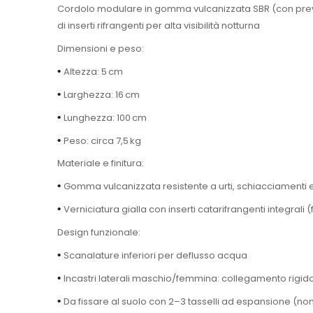
Cordolo modulare in gomma vulcanizzata SBR (con prevalenz
di inserti rifrangenti per alta visibilità notturna
Dimensioni e peso:
•
Altezza: 5 cm
•
Larghezza: 16 cm
•
Lunghezza: 100 cm
•
Peso: circa 7,5 kg
Materiale e finitura:
•
Gomma vulcanizzata resistente a urti, schiacciamenti e
•
Verniciatura gialla con inserti catarifrangenti integral
Design funzionale:
•
Scanalature inferiori per deflusso acqua
•
Incastri laterali maschio/femmina: collegamento rigi
•
Da fissare al suolo con 2–3 tasselli ad espansione (non