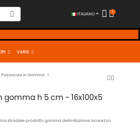
0
ITALIANO
DPI
VARIE
ri e Passacavi in Gomma
in gomma h 5 cm - 16x100x5
ica stradale prodotto gomma delimitazione sicurezza