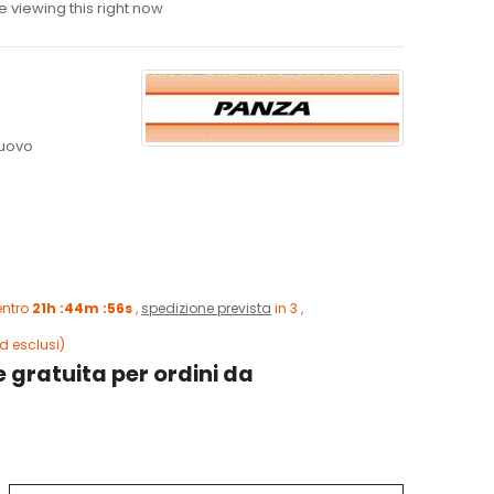
 viewing this right now
uovo
entro
21h :44m :54s
,
spedizione prevista
in 3
end esclusi)
 gratuita per ordini da