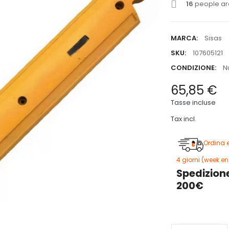
16
people are
MARCA:
Sisas
SKU:
107605121
CONDIZIONE:
N
65,85 €
Tasse incluse
Tax incl.
Ordina 
, 4 giorni (week 
Spedizione
200€