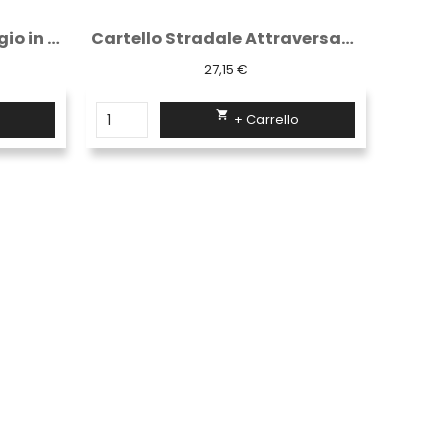
Delimitatore di parcheggio in gomma 35 cm...
Cartello Stradale Attraversamento Pedonale...
27,15 €

+ Carrello