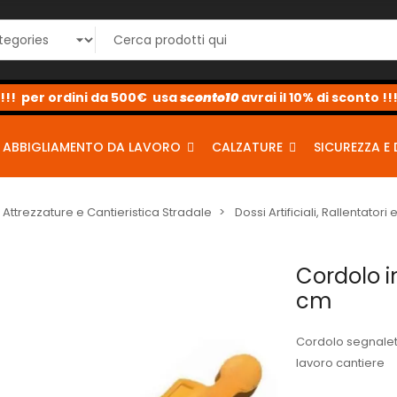
upon per sconti dal 2% al 10% <-
sconto10
sconto5
sconto2
ABBIGLIAMENTO DA LAVORO
CALZATURE
SICUREZZA E 
Attrezzature e Cantieristica Stradale
Dossi Artificiali, Rallentato
Cordolo 
cm
Cordolo segnalet
lavoro cantiere