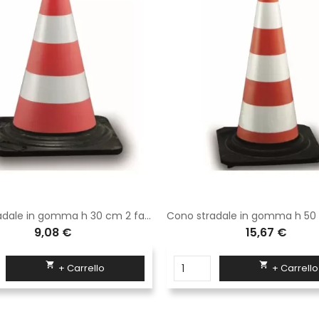
Cono stradale in gomma h 30 cm 2 fasce rifrangenti High Intensity Grade
9,08 €
15,67 €


+ Carrello
+ Carrello