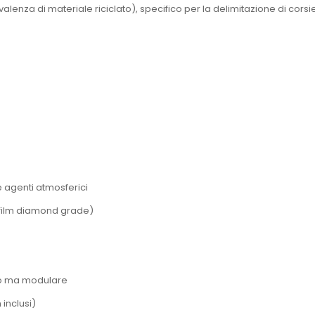
a di materiale riciclato), specifico per la delimitazione di corsie, p
 agenti atmosferici
i (film diamond grade)
do ma modulare
 inclusi)