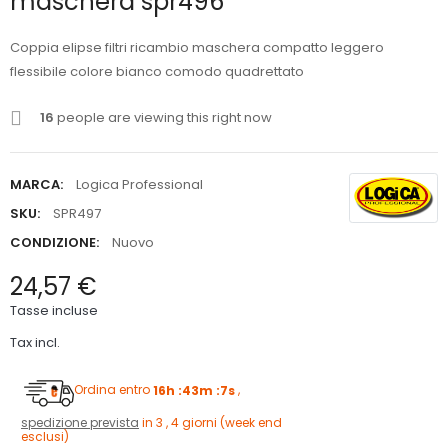
maschera spr496
Coppia elipse filtri ricambio maschera compatto leggero
flessibile colore bianco comodo quadrettato
16
people are viewing this right now
MARCA:
Logica Professional
SKU:
SPR497
CONDIZIONE:
Nuovo
24,57 €
Tasse incluse
Tax incl.
Ordina entro
16h :43m :6s
,
spedizione prevista
in 3 , 4 giorni (week end
esclusi)