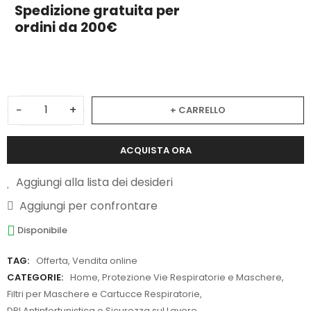
Spedizione gratuita per
ordini da 200€
3
−
+
+ CARRELLO
ACQUISTA ORA
Aggiungi alla lista dei desideri
Aggiungi per confrontare
Disponibile
TAG:
Offerta
,
Vendita online
CATEGORIE:
Home
,
Protezione Vie Respiratorie e Maschere
,
Filtri per Maschere e Cartucce Respiratorie
,
DPI Antinfortunistica e Sicurezza sul Lavoro