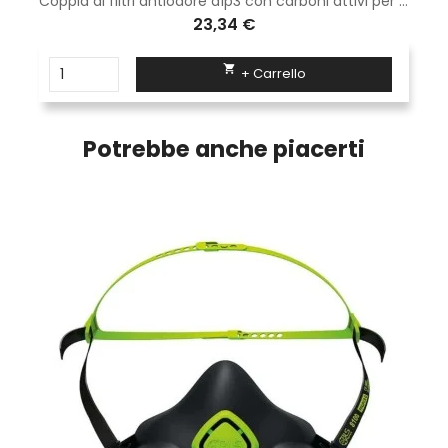
Coppia di filtri antiodore a1p3 con carboni attivi per maschera spr338 e spr503
23,34 €

+ Carrello
Potrebbe anche piacerti