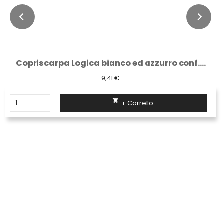
Copriscarpa Logica bianco ed azzurro conf....
9,41 €

+ Carrello