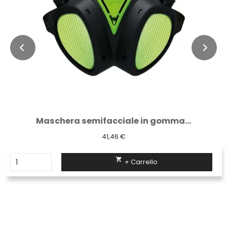
Maschera semifacciale in gomma...
41,46 €

+ Carrello