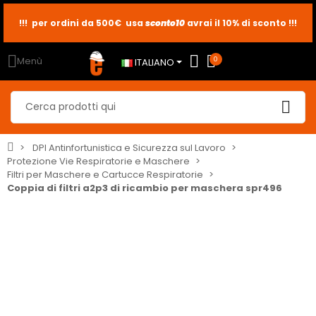
sconto10
sconto5
sconto2
Menù
0
ITALIANO
DPI Antinfortunistica e Sicurezza sul Lavoro
Protezione Vie Respiratorie e Maschere
Filtri per Maschere e Cartucce Respiratorie
Coppia di filtri a2p3 di ricambio per maschera spr496