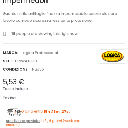
impermeabili
Guanto nitrile antitaglio finezza impermeabile colore blu nero
lavoro comodo sicurezza ressitente protezione
18
people are viewing this right now
MARCA:
Logica Professional
SKU:
DINWATER|8
CONDIZIONE:
Nuovo
5,53 €
Tasse incluse
Tax incl.
Ordina entro
15h :15m :26s
,
spedizione prevista
in 3 , 4 giorni (week end
esclusi)