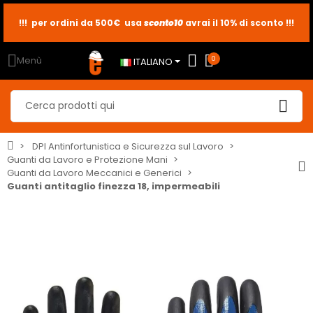
!!! per ordini da 500€ usa
sconto10
sconto5
sconto2
avrai il 10% di sconto !!!
Menù
0
ITALIANO
DPI Antinfortunistica e Sicurezza sul Lavoro
Guanti da Lavoro e Protezione Mani
Guanti da Lavoro Meccanici e Generici
Guanti antitaglio finezza 18, impermeabili