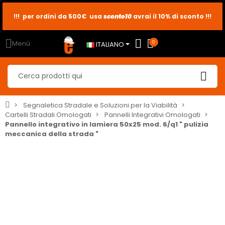
sconto10
sconto5
sconto2
Menù
0
ITALIANO
Segnaletica Stradale e Soluzioni per la Viabilità
Cartelli Stradali Omologati
Pannelli Integrativi Omologati
Pannello integrativo in lamiera 50x25 mod. 6/q1 " pulizia
meccanica della strada "