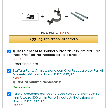
+
+
Prezzo totale:
61,46 €
Aggiungi i tre articoli al carrello
Questo prodotto:
Pannello integrativo in lamiera 50x25
mod. 6/q1 " pulizia meccanica della strada "
12,56 €
Preordinalo ora.
Staffa a Ponte Antirotazione con Kit di Fissaggio per Pali di
Diametro 60 mm a Norma D.P.R. 495/92
0,63 €
Quantità minima richiesta: 2
Disponibile
Palo di Sostegno per Segnaletica Stradale diametro 60
mm Altezza 300 cm in Ferro Zincato Antirotazione a
Norma D.P.R. 495/92
47,64 €