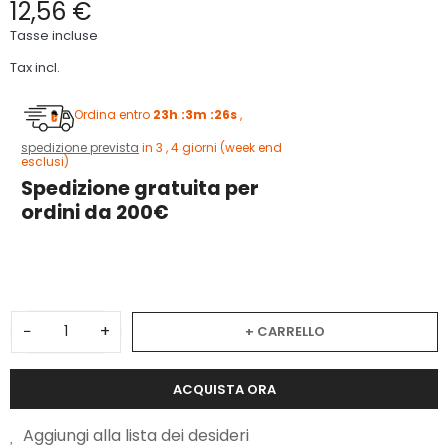
12,56 €
Tasse incluse
Tax incl.
Ordina entro
23h :3m :25s
,
spedizione prevista
in 3 , 4 giorni (week end
esclusi)
Spedizione gratuita per
ordini da 200€
3
−
+
+ CARRELLO
ACQUISTA ORA
Aggiungi alla lista dei desideri