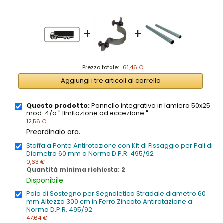
+
+
Prezzo totale:
61,46 €
Aggiungi i tre articoli al carrello
Questo prodotto:
Pannello integrativo in lamiera 50x25
mod. 4/a " limitazione od eccezione "
12,56 €
Preordinalo ora.
Staffa a Ponte Antirotazione con Kit di Fissaggio per Pali di
Diametro 60 mm a Norma D.P.R. 495/92
0,63 €
Quantità minima richiesta: 2
Disponibile
Palo di Sostegno per Segnaletica Stradale diametro 60
mm Altezza 300 cm in Ferro Zincato Antirotazione a
Norma D.P.R. 495/92
47,64 €