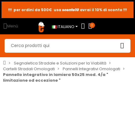
sconto10
sconto5
sconto2
Menù
0
ITALIANO
Segnaletica Stradale e Soluzioni per la Viabilità
Cartelli Stradali Omologati
Pannelli Integrativi Omologati
Pannello integrativo in lamiera 50x25 mod. 4/a "
limitazione od eccezione "