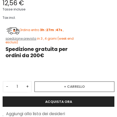
12,56 €
Tasse incluse
Tax incl.
Ordina entro
3h :27m :46s
,
spedizione prevista
in 3 , 4 giorni (week end
esclusi)
Spedizione gratuita per
ordini da 200€
3
−
+
+ CARRELLO
ACQUISTA ORA
Aggiungi alla lista dei desideri