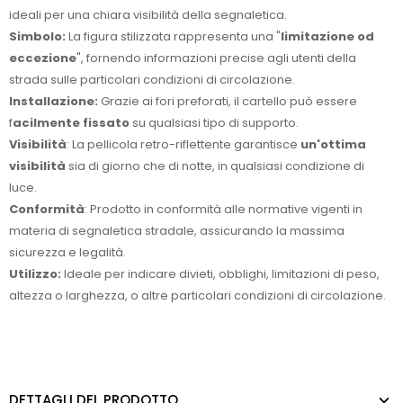
ideali per una chiara visibilità della segnaletica.
Simbolo:
La figura stilizzata rappresenta una "
limitazione od
eccezione
", fornendo informazioni precise agli utenti della
strada sulle particolari condizioni di circolazione.
Installazione:
Grazie ai fori preforati, il cartello può essere
f
acilmente fissato
su qualsiasi tipo di supporto.
Visibilità
: La pellicola retro-riflettente garantisce
un'ottima
visibilità
sia di giorno che di notte, in qualsiasi condizione di
luce.
Conformità
: Prodotto in conformità alle normative vigenti in
materia di segnaletica stradale, assicurando la massima
sicurezza e legalità.
Utilizzo:
Ideale per indicare divieti, obblighi, limitazioni di peso,
altezza o larghezza, o altre particolari condizioni di circolazione.
DETTAGLI DEL PRODOTTO