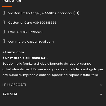
PANZA SRL
Via Don Emilio Angeli, 4, 55012, Capannori, (LU)
Customer Care +39 800 818666
Uffici +39 0583 295629
commerciale@panzasrl.com
ePanza.com
è un marchio di Panza S.r.l.
Leader nella fornitura di abbigliamento da lavoro, scarpe
antinfortunistiche U-Power e segnaletica stradale omologata per
enti pubblici, imprese e cantieri. Spedizioni rapide in tutta Italia.
I PIU CERCATI
AZIENDA