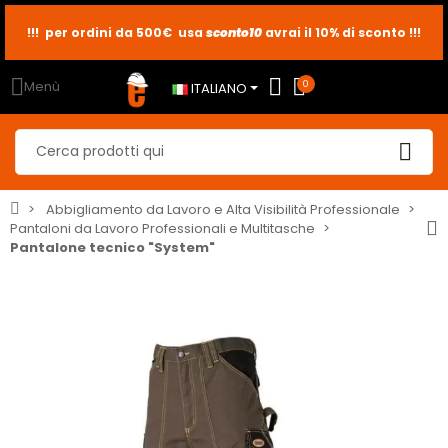
!!! per ordini da 500€ usa
sconto10
sconto5
sconto2
avrai il 10% di sconto !!!
Menù
0
ITALIANO
Abbigliamento da Lavoro e Alta Visibilità Professionale
Pantaloni da Lavoro Professionali e Multitasche
Pantalone tecnico "System"