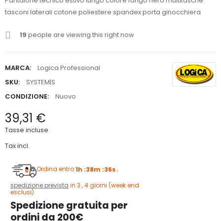
Pantalone tecnico estivo lungo colore fango nero multitasche
tasconi laterali cotone poliestere spandex porta ginocchiera
19
people are viewing this right now
MARCA:
Logica Professional
SKU:
SYSTEM|S
CONDIZIONE:
Nuovo
39,31 €
Tasse incluse
Tax incl.
Ordina entro
1h :38m :35s
,
spedizione prevista
in 3 , 4 giorni (week end
esclusi)
Spedizione gratuita per
ordini da 200€