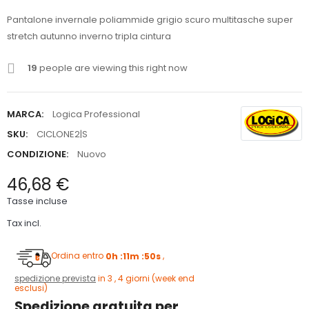
Pantalone invernale poliammide grigio scuro multitasche super
stretch autunno inverno tripla cintura
19
people are viewing this right now
MARCA:
Logica Professional
SKU:
CICLONE2|S
CONDIZIONE:
Nuovo
46,68 €
Tasse incluse
Tax incl.
Ordina entro
0h :11m :50s
,
spedizione prevista
in 3 , 4 giorni (week end
esclusi)
Spedizione gratuita per