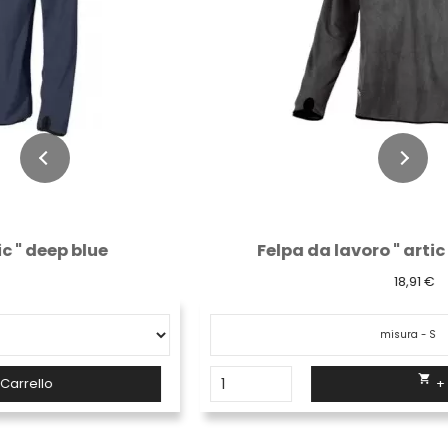
Felpa da lavoro " artic " black carbon
18,91 €

+ Carrello