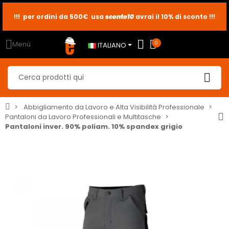
!!! per ordini da 500€ usa
sconto10
sconto5
sconto2
avrai il 10% di sconto !!!
Menù
0
ITALIANO
Abbigliamento da Lavoro e Alta Visibilità Professionale
Pantaloni da Lavoro Professionali e Multitasche
Pantaloni inver. 90% poliam. 10% spandex grigio