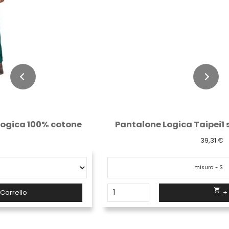
Pantalone Logica Taipei1 stretch blu oceano
39,31 €

+ Carrello