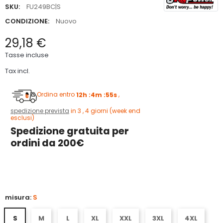
SKU:
FU249BC|S
CONDIZIONE:
Nuovo
29,18 €
Tasse incluse
Tax incl.
Ordina entro
12h :4m :54s
,
spedizione prevista
in 3 , 4 giorni (week end
esclusi)
Spedizione gratuita per
ordini da 200€
5
misura:
S
S
M
L
XL
XXL
3XL
4XL