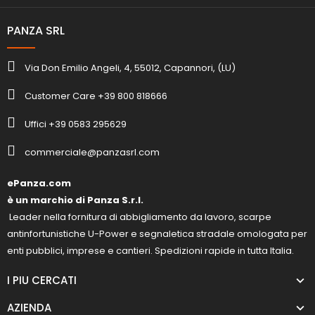
PANZA SRL
Via Don Emilio Angeli, 4, 55012, Capannori, (LU)
Customer Care +39 800 818666
Uffici +39 0583 295629
commerciale@panzasrl.com
ePanza.com
è un marchio di Panza S.r.l.
Leader nella fornitura di abbigliamento da lavoro, scarpe
antinfortunistiche U-Power e segnaletica stradale omologata per
enti pubblici, imprese e cantieri. Spedizioni rapide in tutta Italia.
I PIU CERCATI
AZIENDA