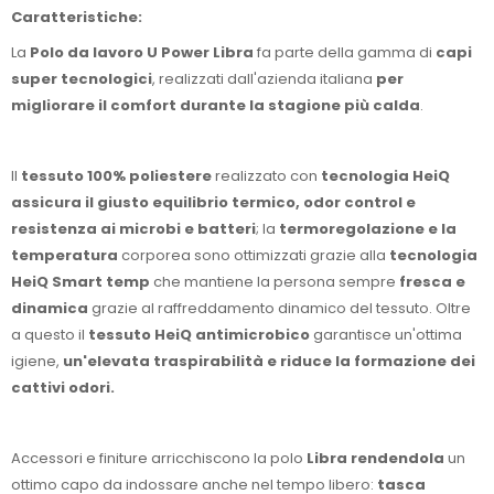
Caratteristiche:
La
Polo da lavoro U Power Libra
fa parte della gamma di
capi
super tecnologici
, realizzati dall'azienda italiana
per
migliorare il comfort durante la stagione più calda
.
Il
tessuto 100% poliestere
realizzato con
tecnologia HeiQ
assicura il giusto equilibrio termico, odor control e
resistenza ai microbi e batteri
; la
termoregolazione e la
temperatura
corporea sono ottimizzati grazie alla
tecnologia
HeiQ Smart temp
che mantiene la persona sempre
fresca e
dinamica
grazie al raffreddamento dinamico del tessuto. Oltre
a questo il
tessuto HeiQ antimicrobico
garantisce un'ottima
igiene,
un'elevata traspirabilità e riduce la formazione dei
cattivi odori.
Accessori e finiture arricchiscono la polo
Libra rendendola
un
ottimo capo da indossare anche nel tempo libero:
tasca