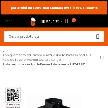
!!! per ordini da 500€ usa
sconto10
sconto5
sconto2
avrai il 10% di sconto !!!
Menù
0
ITALIANO
Abbigliamento da Lavoro e Alta Visibilità Professionale
Polo da Lavoro Manica Corta e Lunga
Polo manica corta U-Power Libra nera FU249BC