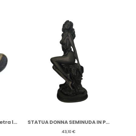
-20%
Macchina 500 mani in pietra lavica
STATUA DONNA SEMINUDA IN PIETRA LAVICA
43,10 €