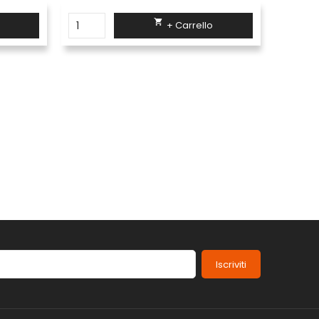

+ Carrello
Iscriviti