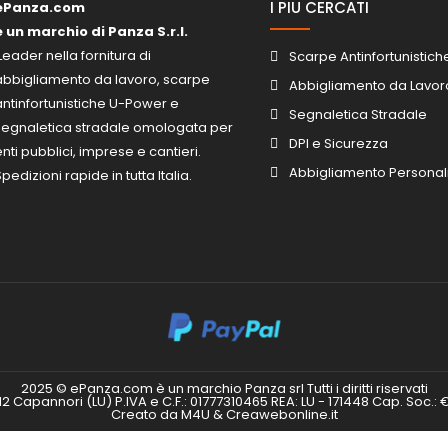
I PIU CERCATI
ePanza.com
è un marchio di Panza S.r.l.
Leader nella fornitura di
Scarpe Antinfortunistich
abbigliamento da lavoro, scarpe
Abbigliamento da Lavor
antinfortunistiche U-Power e
Segnaletica Stradale
segnaletica stradale omologata per
DPI e Sicurezza
enti pubblici, imprese e cantieri.
Abbigliamento Personal
pedizioni rapide in tutta Italia.
2025 © ePanza.com è un marchio Panza srl Tutti i diritti riservati
012 Capannori (LU) P.IVA e C.F.: 01777310465 REA: LU - 171448 Cap. Soc.: €
Creato da M4U & Creawebonline.it