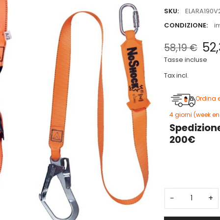
SKU:
ELARA190V
CONDIZIONE:
i
52
58,19 €
Tasse incluse
Tax incl.
Ordina 
4 giorni (week en
Spedizione
200€
3
−
+