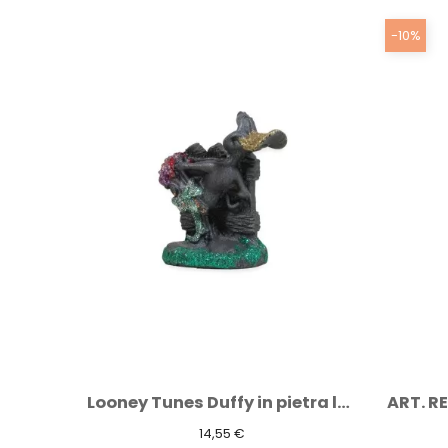
-10%
Presepe con tronco in pietra lavica con...
Looney Tunes Duffy in pietra lavica
14,55 €