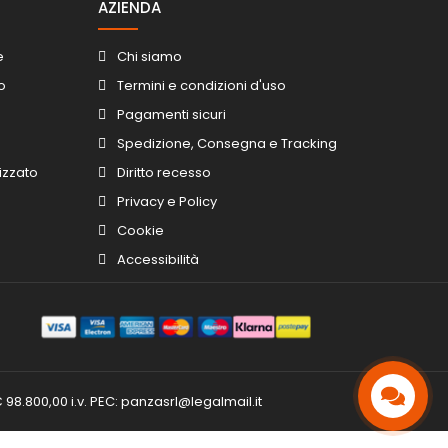
AZIENDA
e
Chi siamo
o
Termini e condizioni d'uso
Pagamenti sicuri
Spedizione, Consegna e Tracking
izzato
Diritto recesso
Privacy e Policy
Cookie
Accessibilità
 98.800,00 i.v. PEC:
panzasrl@legalmail.it
Contattaci!