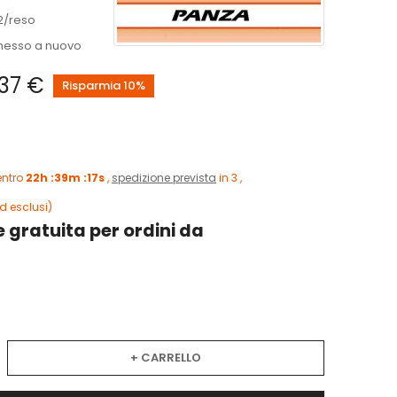
2/reso
messo a nuovo
,37 €
Risparmia 10%
entro
22h :39m :16s
,
spedizione prevista
in 3 ,
d esclusi)
 gratuita per ordini da
+ CARRELLO