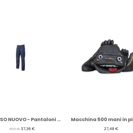
ART. RESO NUOVO - Pantaloni da lavoro...
37,36 €
27,48 €
41,51 €