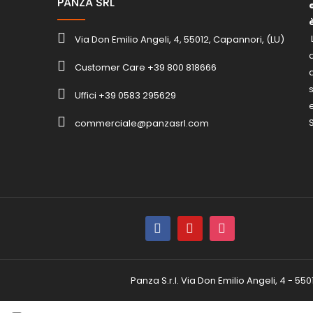
PANZA SRL
Via Don Emilio Angeli, 4, 55012, Capannori, (LU)
Customer Care +39 800 818666
Uffici +39 0583 295629
S
commerciale@panzasrl.com
Panza S.r.l. Via Don Emilio Angeli, 4 - 55