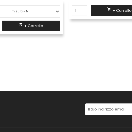

+ Carrello

+ Carrello