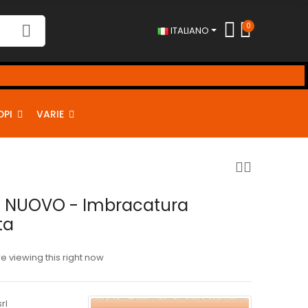
0
ITALIANO
!
DPI
VARIE
O NUOVO - Imbracatura
ta
 viewing this right now
rl