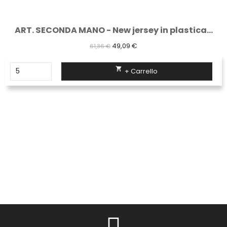
ART. SECONDA MANO - New jersey in plastica...
49,09 €
61,36 €

+ Carrello