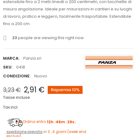
estensibile fino a 2 metri lineati o 200 centimetri, con tacchette di
misura angolazione. Ideale per misurazioni in cantieri e su luoghi
di lavoro, pratico e leggero, facilmente trasportabile. Estendibile
fino a 200 cm.
23
people are viewing this right now
MARCA:
Panza srl
SKU:
0418
CONDIZIONE:
Nuovo
2,91 €
3,23 €
Risparmia 10%
Tasse incluse
Tax incl.
Ordina entro
12h :46m :25s
,
spedizione prevista
in 3 , 4 giorni (week end
esclusi)