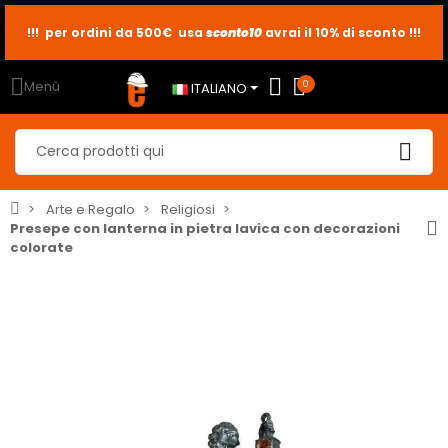
!!! per ordini da 500€ usa
sconto10
sconto5
sconto2
avrai il 10% di sconto !!!
Menù
0
ITALIANO
Arte e Regalo
Religiosi
Presepe con lanterna in pietra lavica con decorazioni
colorate