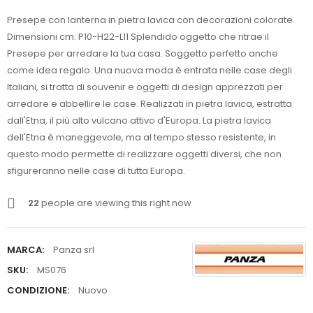
Presepe con lanterna in pietra lavica con decorazioni colorate.
Dimensioni cm: P10-H22-L11 Splendido oggetto che ritrae il
Presepe per arredare la tua casa. Soggetto perfetto anche
come idea regalo. Una nuova moda è entrata nelle case degli
Italiani, si tratta di souvenir e oggetti di design apprezzati per
arredare e abbellire le case. Realizzati in pietra lavica, estratta
dall'Etna, il più alto vulcano attivo d'Europa. La pietra lavica
dell'Etna è maneggevole, ma al tempo stesso resistente, in
questo modo permette di realizzare oggetti diversi, che non
sfigureranno nelle case di tutta Europa.
22
people are viewing this right now
MARCA:
Panza srl
SKU:
MS076
CONDIZIONE:
Nuovo