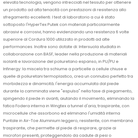
elevata tecnologia, vengono intrecciati nel tessuto per ottenere
un prodotto ad alta tenacità con prestazioni di resistenza allo
sfregamento eccellenti. I test di laboratorio a cui è stato
sottoposto l'HyperTex Putek con materiali particolarmente
abrasivi e corrosivi, hanno evidenziando una resistenza 6 volte
superiore al Cordura 1000 utilizzato in prodotti ad alte
performances. Inoltre sono dotate di: Intersuola studiata in
collaborazione con BASF, leader nella produzione di materiali
isolanti e lavorazione del poliuretano espanso, in PU/PU e
Infinergy: la miscela tra schiume a particelle a cellule chiuse e
quelle di poliuretani termoplastico, crea un connubio perfetto tra
morbidezza e dinamicità; l'energia accumulata dal piede
durante la camminata viene "espulsa" nella fase di piegamento,
spingendo il piede in avanti, aiutando il movimento, eliminando la
fatica Fodera interna in Wingtex a tunnel d'aria, traspirante, con
microcellule che assorbono ed eliminano l'umidità interna
Puntale in Air-Toe Aluminium leggero, resistente, con membrana
traspirante, che permette al piede di respirare, grazie ai
microfori presenti, proteggendolo da cadute di pesi o