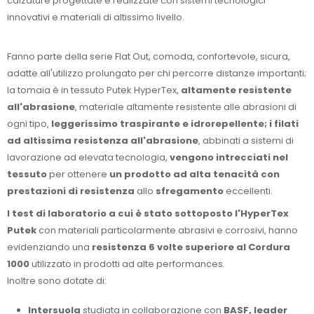
calzature progettate e realizzate con sistemi tecnologici
innovativi e materiali di altissimo livello.
Fanno parte della serie Flat Out, comoda, confortevole, sicura,
adatte all'utilizzo prolungato per chi percorre distanze importanti;
la tomaia è in tessuto Putek HyperTex,
altamente resistente
all'abrasione
, materiale altamente resistente alle abrasioni di
ogni tipo,
leggerissimo traspirante e idrorepellente; i filati
ad altissima resistenza all'abrasione
, abbinati a sistemi di
lavorazione ad elevata tecnologia,
vengono intrecciati nel
tessuto
per ottenere
un prodotto ad alta tenacità con
prestazioni di resistenza
allo
sfregamento
eccellenti.
I test di laboratorio a cui è stato sottoposto l'HyperTex
Putek
con materiali particolarmente abrasivi e corrosivi, hanno
evidenziando una
resistenza 6 volte superiore al Cordura
1000
utilizzato in prodotti ad alte performances.
Inoltre sono dotate di:
Intersuola
studiata in collaborazione con
BASF, leader