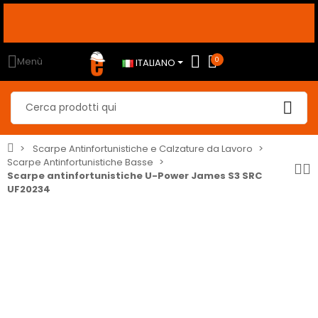
IÙ, al CHECKOUT
usa i seguenti
sconto10
sconto5
sconto2
 dal 2% al 10% <-----
Menù
0
ITALIANO
Scarpe Antinfortunistiche e Calzature da Lavoro
Scarpe Antinfortunistiche Basse
Scarpe antinfortunistiche U-Power James S3 SRC
UF20234