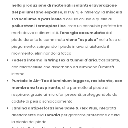
nella produzione di materiali isolanti e lavorazione
del poliuretano espanso
, in PU/PU e Infinergy: la
miscela
tra schiume a particelle
a cellule chiuse e quelle di
poliuretani termoplastico
, crea un connubio perfetto tra
morbidezza e dinamicità; l'
energia accumulata
dal
piede durante la camminata
viene "espulsa"
nella fase di
piegamento, spingendo il piede in avanti, aiutando il
movimento, eliminando la fatica
Fodera interna in Wingtex a tunnel d'aria
, traspirante,
con microcellule che assorbono ed eliminano l'umidità
interna
Puntale in Air-Toe Aluminium leggero, resistente, con
membrana traspirante
, che permette al piede di
respirare, grazie ai microfori presenti, proteggendolo da
cadute di pesi o schiacciamento
Lamina antiperforazione Save & Flex Plus
, integrata
direttamente alla
tomaia
per garantire protezione a tutta
la pianta del piede