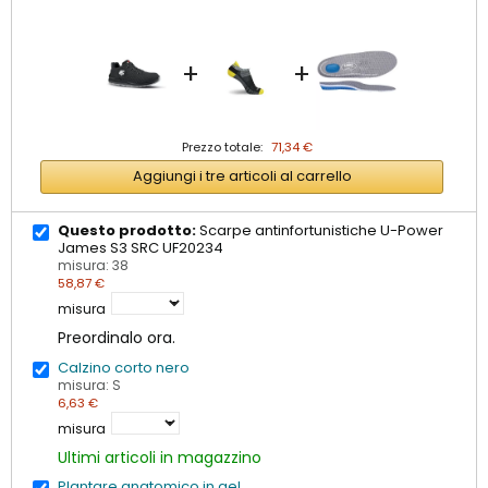
+
+
Prezzo totale:
71,34 €
Aggiungi i tre articoli al carrello
Questo prodotto:
Scarpe antinfortunistiche U-Power
James S3 SRC UF20234
misura: 38
58,87 €
misura
Preordinalo ora.
Calzino corto nero
misura: S
6,63 €
misura
Ultimi articoli in magazzino
Plantare anatomico in gel