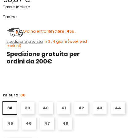
Tasse incluse
Tax incl.
Ordina entro
15h :15m :44s
,
spedizione prevista
in 3 , 4 giorni (week end
esclusi)
Spedizione gratuita per
ordini da 200€
5
misura:
38
38
39
40
41
42
43
44
45
46
47
48