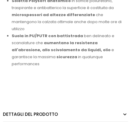
Soletta Polysoft anatomico
in soffice poliuretano,
traspirante e antibatterico la superficie è costituita da
microspessori ad altezze differenziate
che
mantengono la calzata ottimale anche dopo molte ore di
utilizzo
Suola in PU/PUTR con battistrada
ben delineato e
scanalature che
aumentano la resistenza
all'abrasione, allo scivolamento da liquidi, olio
e
garantisce la massima
sicurezza
in qualunque
performances
DETTAGLI DEL PRODOTTO