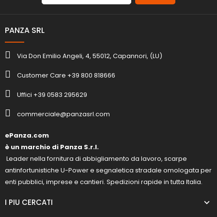
PANZA SRL
Via Don Emilio Angeli, 4, 55012, Capannori, (LU)
Customer Care +39 800 818666
Uffici +39 0583 295629
commerciale@panzasrl.com
ePanza.com
è un marchio di Panza S.r.l.
Leader nella fornitura di abbigliamento da lavoro, scarpe
antinfortunistiche U-Power e segnaletica stradale omologata per
enti pubblici, imprese e cantieri. Spedizioni rapide in tutta Italia.
I PIU CERCATI