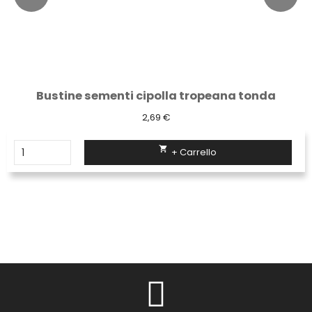
Bustine sementi cipolla tropeana tonda
2,69 €

+ Carrello