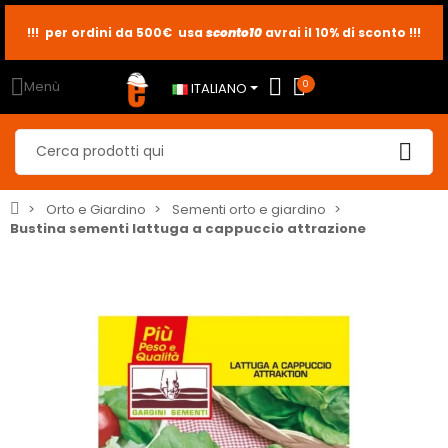
sconto10
sconto5
sconto2
Menù
0
ITALIANO
Orto e Giardino
Sementi orto e giardino
Bustina sementi lattuga a cappuccio attrazione