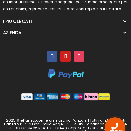
antinfortunistiche U-Power e segnaletica stradale omologata per
enti pubblici, imprese e cantieri. Spedizioni rapide in tutta Italia.
I PIU CERCATI
AZIENDA
2025 © ePanza.com è un marchio Panza srl Tutti i diritti riservati
Panza S.r.l. Via Don Emilio Angeli, 4 - 55012 Capannori (LU) P.IVA e
C.F.: 01777310465 REA: LU - 171448 Cap. Soc.: € 98.800,00 i.v. PEC:
Contattaci