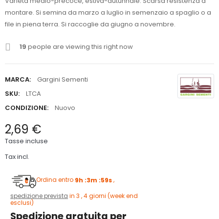
Varietà medio-precoce, estiva-autunnale. Scarsa resistenza a
montare. Si semina da marzo a luglio in semenzaio a spaglio o a
file in piena terra. Si raccoglie da giugno a novembre.
19
people are viewing this right now
MARCA:
Gargini Sementi
SKU:
LTCA
CONDIZIONE:
Nuovo
2,69 €
Tasse incluse
Tax incl.
Ordina entro
9h :3m :58s
,
spedizione prevista
in 3 , 4 giorni (week end
esclusi)
Spedizione gratuita per