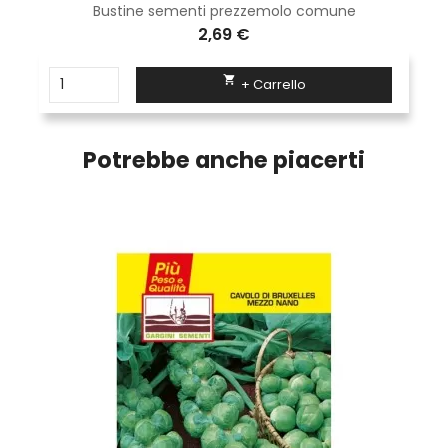
Bustine sementi prezzemolo comune
2,69 €

+ Carrello
Potrebbe anche piacerti