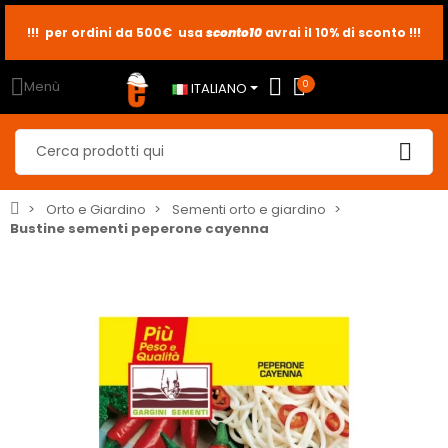
i
sconto10
sconto5
sconto2
Menù
0
ITALIANO
Orto e Giardino
Sementi orto e giardino
Bustine sementi peperone cayenna