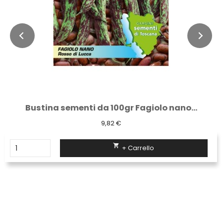
Bustina sementi da 100gr Fagiolo nano...
9,82 €

+ Carrello