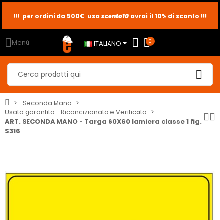
!!! per ordini da 500€ usa
sconto10
sconto5
sconto2
avrai il 10% di sconto !!!
Menù
0
ITALIANO
Seconda Mano
Usato garantito - Ricondizionato e Verificato
ART. SECONDA MANO - Targa 60X60 lamiera classe 1 fig.
S316