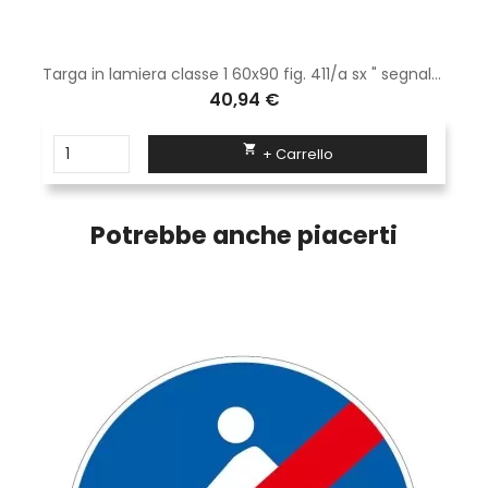
Targa in lamiera classe 1 60x90 fig. 411/a sx " segnale di corsia chiusa di sinistra "
40,94 €

+ Carrello
Potrebbe anche piacerti