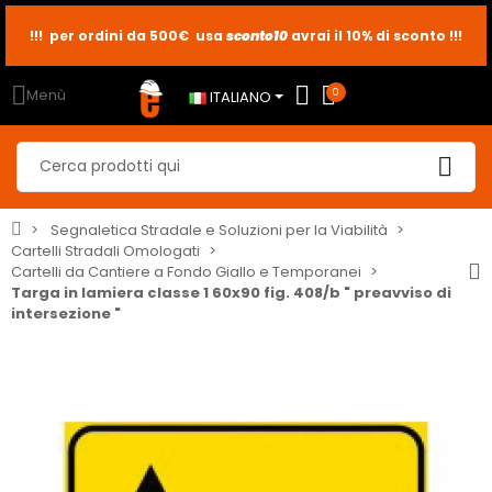
sconto10
sconto5
sconto2
Menù
0
ITALIANO
Segnaletica Stradale e Soluzioni per la Viabilità
Cartelli Stradali Omologati
Cartelli da Cantiere a Fondo Giallo e Temporanei
Targa in lamiera classe 1 60x90 fig. 408/b " preavviso di
intersezione "