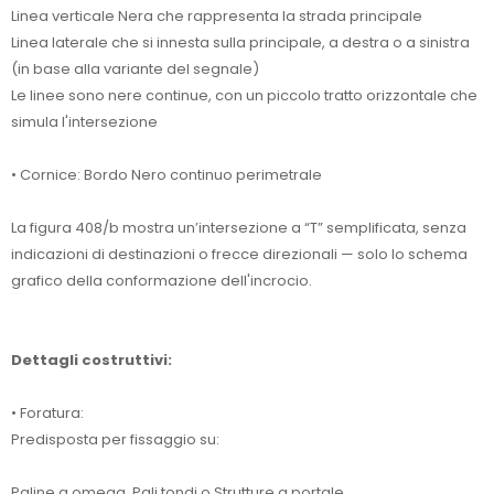
Linea verticale Nera che rappresenta la strada principale
Linea laterale che si innesta sulla principale, a destra o a sinistra
(in base alla variante del segnale)
Le linee sono nere continue, con un piccolo tratto orizzontale che
simula l'intersezione
• Cornice: Bordo Nero continuo perimetrale
La figura 408/b mostra un’intersezione a “T” semplificata, senza
indicazioni di destinazioni o frecce direzionali — solo lo schema
grafico della conformazione dell'incrocio.
Dettagli costruttivi:
• Foratura:
Predisposta per fissaggio su:
Paline a omega, Pali tondi o Strutture a portale