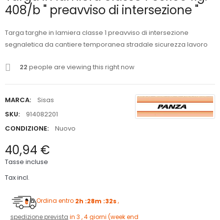
408/b " preavviso di intersezione "
Targa targhe in lamiera classe 1 preavviso di intersezione
segnaletica da cantiere temporanea stradale sicurezza lavoro
22
people are viewing this right now
MARCA:
Sisas
SKU:
914082201
CONDIZIONE:
Nuovo
40,94 €
Tasse incluse
Tax incl.
Ordina entro
2h :28m :31s
,
spedizione prevista
in 3 , 4 giorni (week end