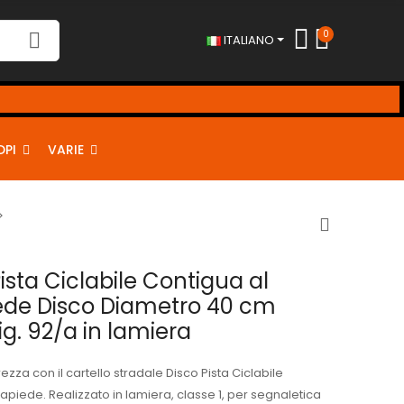
0
ITALIANO
10% <-
DPI
VARIE
Pista Ciclabile Contigua al
ede Disco Diametro 40 cm
ig. 92/a in lamiera
rezza con il cartello stradale Disco Pista Ciclabile
apiede. Realizzato in lamiera, classe 1, per segnaletica