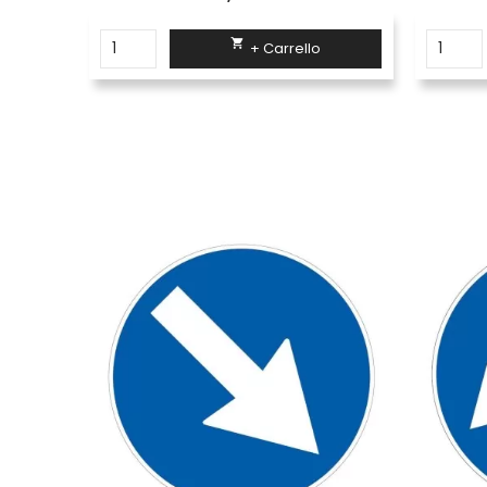

+ Carrello