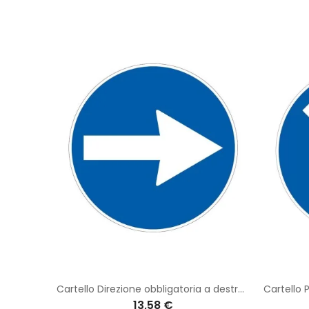
Armadio per spogliatoio monoblocco da 1 posto dimensioni 42x50x180 Logica
Cartello Direzione obbligatoria a destra Disco Diametro 40 cm Classe 1 Fig. 80/c in lamiera
13,58 €