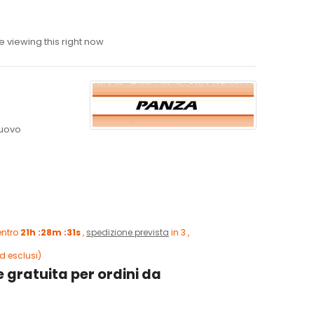
 viewing this right now
uovo
entro
21h :28m :30s
,
spedizione prevista
in 3 ,
d esclusi)
 gratuita per ordini da