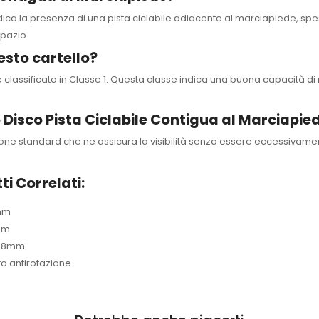
ndica la presenza di una pista ciclabile adiacente al marciapiede, sp
spazio.
esto cartello?
è classificato in Classe 1. Questa classe indica una buona capacità di 
o Disco Pista Ciclabile Contigua al Marciapie
one standard che ne assicura la visibilità senza essere eccessivamen
ti Correlati:
 mm
 mm
o 48mm
o antirotazione