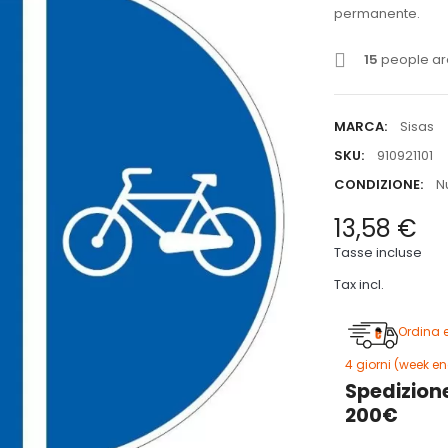
permanente.
15
people are
MARCA:
Sisas
SKU:
910921101
CONDIZIONE:
N
13,58 €
Tasse incluse
Tax incl.
Ordina 
4 giorni (week en
Spedizione
200€