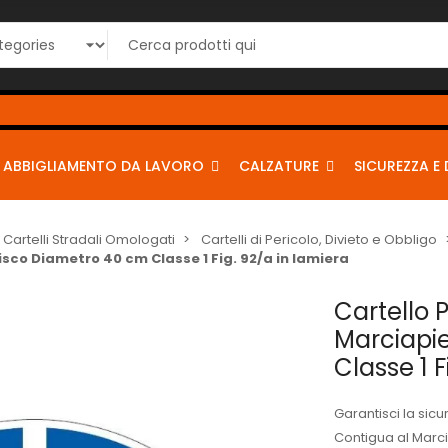
IÙ, al CHECKOUT
usa i seguenti coupon per sconti dal 2% al 
sconto10
sconto5
sconto2
----
ABBIGLIAMENTO DA LAVORO
CALZATURE
SICUREZZA E 
Cartelli Stradali Omologati
Cartelli di Pericolo, Divieto e Obbligo
isco Diametro 40 cm Classe 1 Fig. 92/a in lamiera
Cartello 
Marciapi
Classe 1 F
Garantisci la sicu
Contigua al Marci