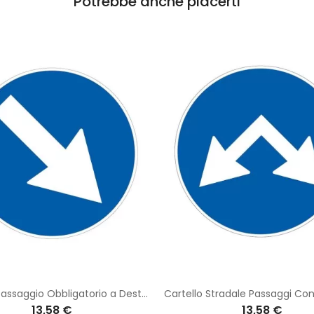
Potrebbe anche piacerti
Cartello Passaggio Obbligatorio a Destra Disco Diametro 40 cm Classe 1 Fig. 82/b in lamiera
13,58 €
13,58 €