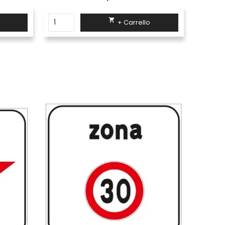

+ Carrello