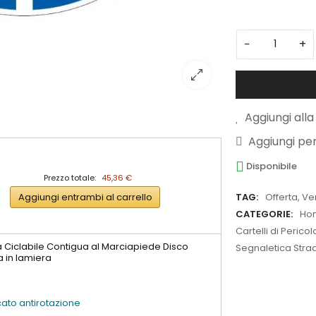
−
+
Aggiungi alla 
Aggiungi pe
Disponibile
Prezzo totale:
45,36 €
Aggiungi entrambi al carrello
TAG:
Offerta
,
Ve
CATEGORIE:
Ho
Cartelli di Perico
a Ciclabile Contigua al Marciapiede Disco
Segnaletica Strada
a in lamiera
cato antirotazione