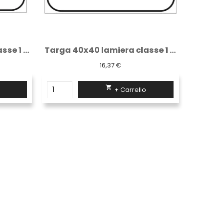
Targa 40x40 lamiera classe 1 fig. 323/b "...
Targa 40x40 lamiera classe 1 fig. 323/a "...
16,37 €

+ Carrello