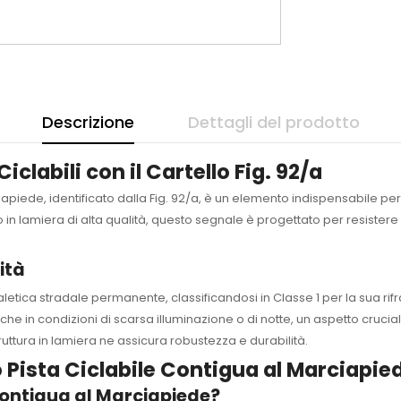
Descrizione
Dettagli del prodotto
clabili con il Cartello Fig. 92/a
ciapiede, identificato dalla Fig. 92/a, è un elemento indispensabile pe
o in lamiera di alta qualità, questo segnale è progettato per resister
ità
letica stradale permanente, classificandosi in Classe 1 per la sua rifra
he in condizioni di scarsa illuminazione o di notte, un aspetto cruciale
truttura in lamiera ne assicura robustezza e durabilità.
 Pista Ciclabile Contigua al Marciapie
 Contigua al Marciapiede?