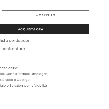
+ CARRELLO
ACQUISTA ORA
lista dei desideri
r confrontare
ndita online
me
,
Cartelli Stradali Omologati
,
lo, Divieto e Obbligo
,
le e Soluzioni per la Viabilità