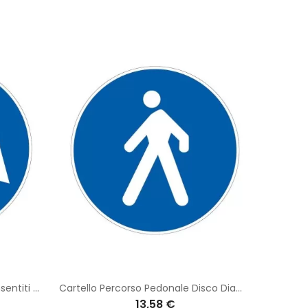
Cartello Stradale Passaggi Consentiti Disco Diametro 40 cm Classe 1 Fig. 83 in lamiera
Cartello Percorso Pedonale Disco Diametro 40 cm Classe 1 Fig. 88 Lamiera
13,58 €