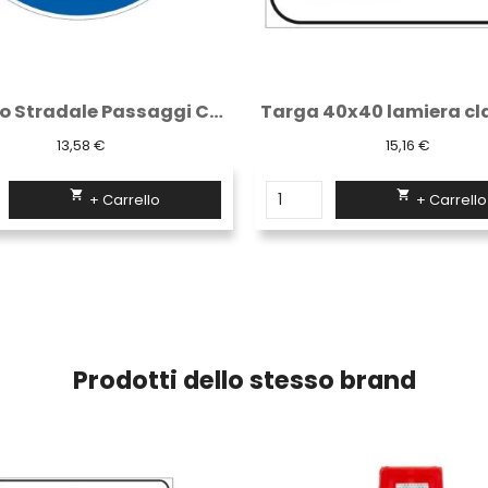
Cartello Stradale Passaggi Consentiti...
13,58 €
15,16 €


+ Carrello
+ Carrello
Prodotti dello stesso brand