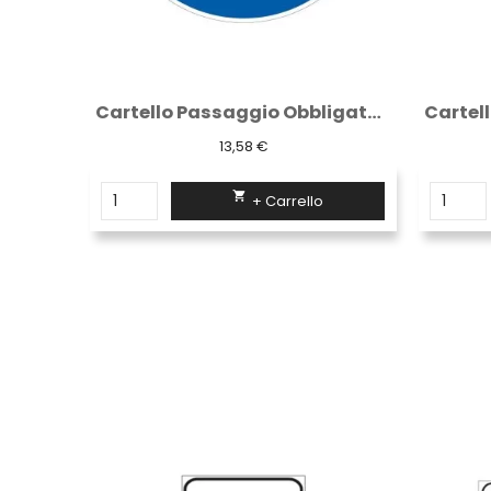
Cartello Direzione obbligatoria a destra...
Cartello Passaggio Obbligatorio a Destra...
13,58 €

+ Carrello