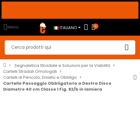
 GIÙ, al CHECKOUT
usa i seguenti
sconto10
sconto5
sconto2
ti dal 2% al 10% <-----
Menù
0
ITALIANO
Segnaletica Stradale e Soluzioni per la Viabilità
Cartelli Stradali Omologati
Cartelli di Pericolo, Divieto e Obbligo
Cartello Passaggio Obbligatorio a Destra Disco
Diametro 40 cm Classe 1 Fig. 82/b in lamiera