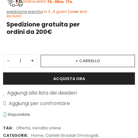
Ordina entro
7h :35m :16s
,
spedizione prevista
in 3 , 4 giorni (week end
esclusi)
Spedizione gratuita per
ordini da 200€
−
+
+ CARRELLO
ACQUISTA ORA
Aggiungi alla lista dei desideri
Aggiungi per confrontare
Disponibile
TAG:
Offerta
,
Vendita online
CATEGORIE:
Home
,
Cartelli Stradali Omologati
,