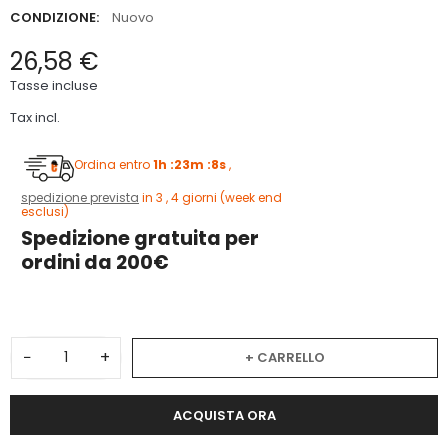
CONDIZIONE:
Nuovo
26,58 €
Tasse incluse
Tax incl.
Ordina entro
1h :23m :7s
,
spedizione prevista
in 3 , 4 giorni (week end
esclusi)
Spedizione gratuita per
ordini da 200€
−
+
+ CARRELLO
ACQUISTA ORA