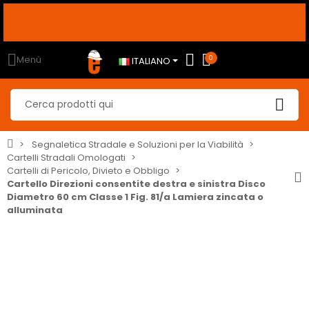
RELLO SU PREZZI GIÙ, al CHECKOUT
usa i seguenti
sconto10
sconto5
sconto2
coupon per sconti dal 2% al 10% <-----
Menù
0
ITALIANO
Segnaletica Stradale e Soluzioni per la Viabilità
Cartelli Stradali Omologati
Cartelli di Pericolo, Divieto e Obbligo
Cartello Direzioni consentite destra e sinistra Disco
Diametro 60 cm Classe 1 Fig. 81/a Lamiera zincata o
alluminata