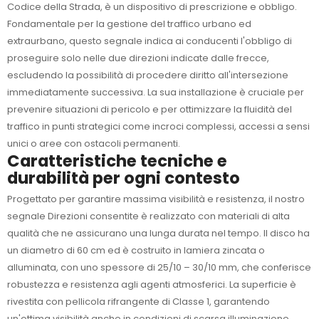
Codice della Strada, è un dispositivo di prescrizione e obbligo.
Fondamentale per la gestione del traffico urbano ed
extraurbano, questo segnale indica ai conducenti l'obbligo di
proseguire solo nelle due direzioni indicate dalle frecce,
escludendo la possibilità di procedere diritto all'intersezione
immediatamente successiva. La sua installazione è cruciale per
prevenire situazioni di pericolo e per ottimizzare la fluidità del
traffico in punti strategici come incroci complessi, accessi a sensi
unici o aree con ostacoli permanenti.
Caratteristiche tecniche e
durabilità per ogni contesto
Progettato per garantire massima visibilità e resistenza, il nostro
segnale Direzioni consentite è realizzato con materiali di alta
qualità che ne assicurano una lunga durata nel tempo. Il disco ha
un diametro di 60 cm ed è costruito in lamiera zincata o
alluminata, con uno spessore di 25/10 – 30/10 mm, che conferisce
robustezza e resistenza agli agenti atmosferici. La superficie è
rivestita con pellicola rifrangente di Classe 1, garantendo
un'ottima visibilità anche in condizioni di scarsa illuminazione,