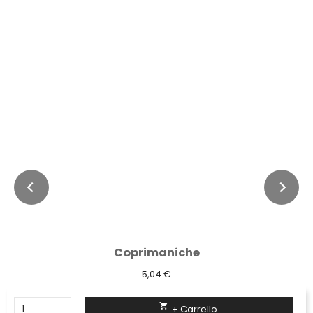
Coprimaniche
5,04 €

+ Carrello