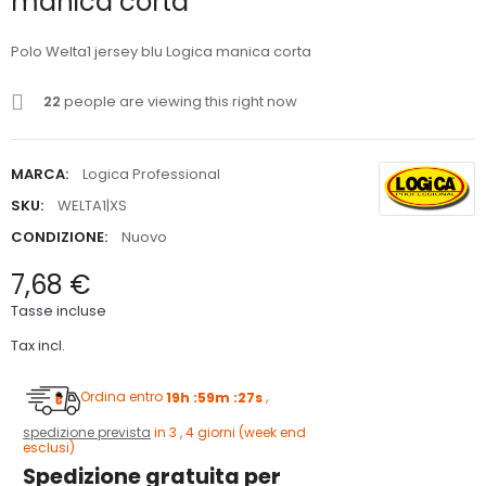
manica corta
Polo Welta1 jersey blu Logica manica corta
22
people are viewing this right now
MARCA:
Logica Professional
SKU:
WELTA1|XS
CONDIZIONE:
Nuovo
7,68 €
Tasse incluse
Tax incl.
Ordina entro
19h :59m :26s
,
spedizione prevista
in 3 , 4 giorni (week end
esclusi)
Spedizione gratuita per